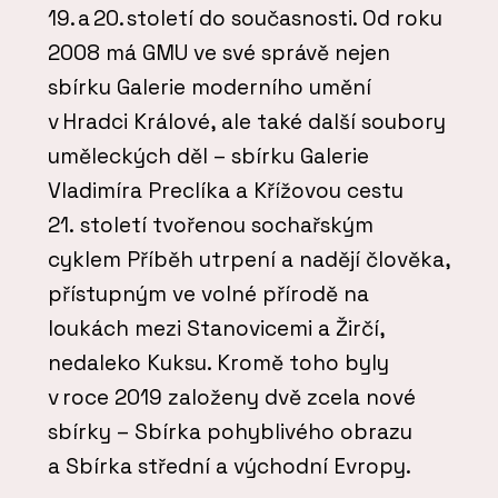
19. a 20. století do současnosti. Od roku
2008 má GMU ve své správě nejen
sbírku Galerie moderního umění
v Hradci Králové, ale také další soubory
uměleckých děl – sbírku Galerie
Vladimíra Preclíka a Křížovou cestu
21. století tvořenou sochařským
cyklem Příběh utrpení a nadějí člověka,
přístupným ve volné přírodě na
loukách mezi Stanovicemi a Žirčí,
nedaleko Kuksu. Kromě toho byly
v roce 2019 založeny dvě zcela nové
sbírky – Sbírka pohyblivého obrazu
a Sbírka střední a východní Evropy.