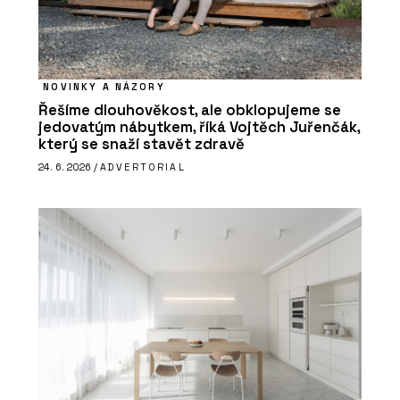
NOVINKY A NÁZORY
Řešíme dlouhověkost, ale obklopujeme se
jedovatým nábytkem, říká Vojtěch Juřenčák,
který se snaží stavět zdravě
24. 6. 2026 /
ADVERTORIAL