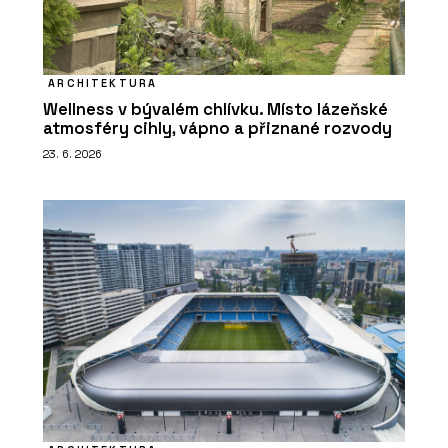
ARCHITEKTURA
Wellness v bývalém chlívku. Místo lázeňské
atmosféry cihly, vápno a přiznané rozvody
23. 6. 2026