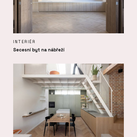
INTERIÉR
Secesní byt na nábřeží