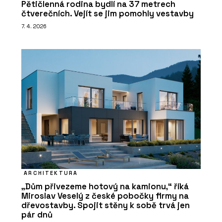
Pětičlenná rodina bydlí na 37 metrech
čtverečních. Vejít se jim pomohly vestavby
7. 4. 2026
ARCHITEKTURA
„Dům přivezeme hotový na kamionu,“ říká
Miroslav Veselý z české pobočky firmy na
dřevostavby. Spojit stěny k sobě trvá jen
pár dnů