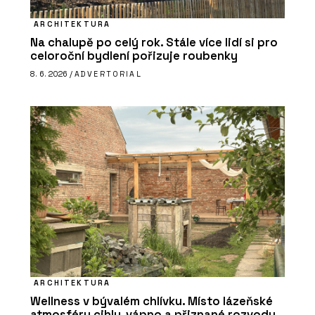
ARCHITEKTURA
Na chalupě po celý rok. Stále více lidí si pro
celoroční bydlení pořizuje roubenky
8. 6. 2026 /
ADVERTORIAL
ARCHITEKTURA
Wellness v bývalém chlívku. Místo lázeňské
atmosféry cihly, vápno a přiznané rozvody