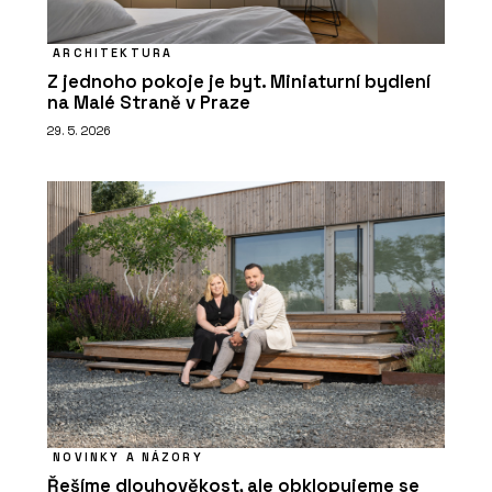
ARCHITEKTURA
Z jednoho pokoje je byt. Miniaturní bydlení
na Malé Straně v Praze
29. 5. 2026
NOVINKY A NÁZORY
Řešíme dlouhověkost, ale obklopujeme se