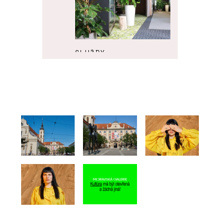
SLUŽBY
Pronájem rostlin s péčí -
Jungle Interiors
O FIRMĚ
Jungle Interiors