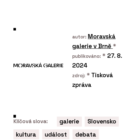
ČLÁNKY
Tropická džungle pod
Moravská
autor:
střechou: jak mění
architekturu zelená atria
galerie v Brně
*
*
27. 8.
publikováno:
2024
*
Tisková
zdroj:
zpráva
PRODUKTY
Zelené fasády - Jungle
Interiors
galerie
Slovensko
Klíčová slova:
kultura
událost
debata