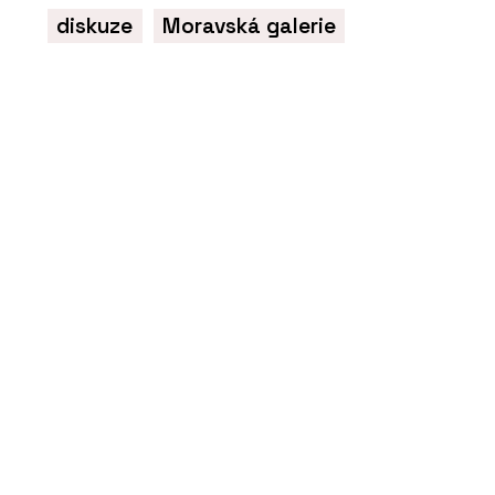
diskuze
Moravská galerie
PRODUKTY
Zelená atria Jungle House
- Jungle Interiors
PRODUKTY
Zelené stěny a sloupy -
Jungle Interiors