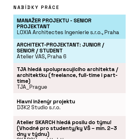
NABÍDKY PRÁCE
MANAŽER PROJEKTU - SENIOR
SLUŽBY
PROJEKTANT
Pronájem rostlin s péčí -
LOXIA Architectes Ingenierie s.r.o., Praha
Jungle Interiors
ARCHITEKT-PROJEKTANT: JUNIOR /
SENIOR / STUDENT
Atelier VAS, Praha 6
TJA hledá spolupracujícího architekta /
architektku (freelance, full-time i part-
time)
TJA_Prague
PRODUKTY
Mechové stěny a obrazy -
Hlavní inženýr projektu
Jungle Interiors
D3K2 Studio s.r.o.
Atelier SKARCH hledá posilu do týmu!
(Vhodné pro studenty/ky VŠ – min. 2–3
dny v týdnu)