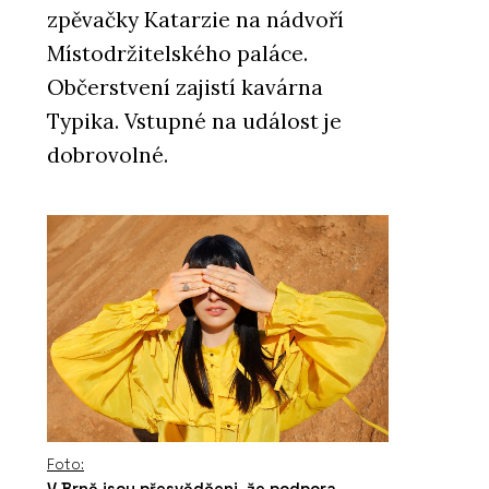
zpěvačky Katarzie na nádvoří
Místodržitelského paláce.
Občerstvení zajistí kavárna
Typika. Vstupné na událost je
dobrovolné.
Foto:
V Brně jsou přesvědčeni, že podpora