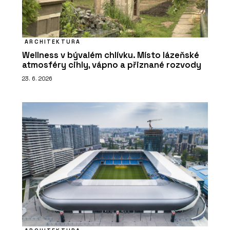
ARCHITEKTURA
Wellness v bývalém chlívku. Místo lázeňské
atmosféry cihly, vápno a přiznané rozvody
23. 6. 2026