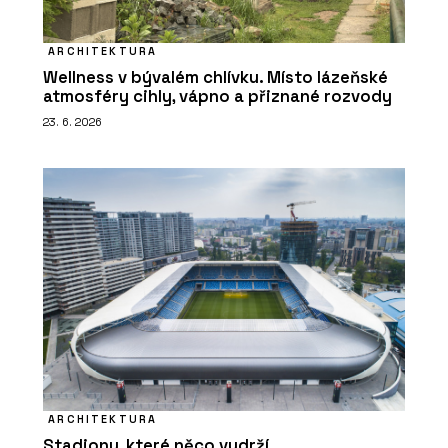
ARCHITEKTURA
Wellness v bývalém chlívku. Místo lázeňské
atmosféry cihly, vápno a přiznané rozvody
23. 6. 2026
ARCHITEKTURA
Stadiony, které něco vydrží