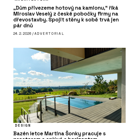
„Dům přivezeme hotový na kamionu,“ říká
Miroslav Veselý z české pobočky firmy na
dřevostavby. Spojit stěny k sobě trvá jen
pár dnů
24. 2. 2026 /
ADVERTORIAL
DESIGN
Bazén letce Martina Šonky pracuje s