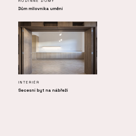
RODINNÉ DOMY
Dům milovníka umění
INTERIÉR
Secesní byt na nábřeží