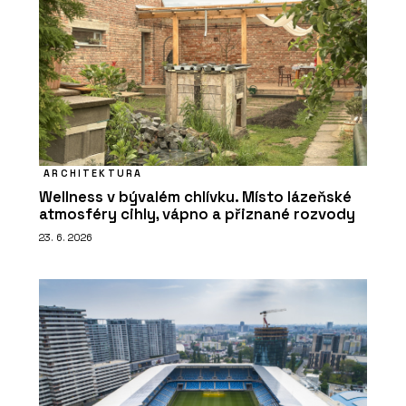
ARCHITEKTURA
Wellness v bývalém chlívku. Místo lázeňské
atmosféry cihly, vápno a přiznané rozvody
23. 6. 2026