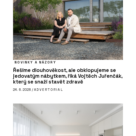
NOVINKY A NÁZORY
Řešíme dlouhověkost, ale obklopujeme se
jedovatým nábytkem, říká Vojtěch Juřenčák,
který se snaží stavět zdravě
24. 6. 2026 /
ADVERTORIAL