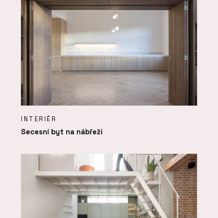
INTERIÉR
Secesní byt na nábřeží