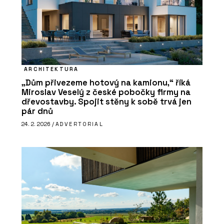
ARCHITEKTURA
„Dům přivezeme hotový na kamionu,“ říká
Miroslav Veselý z české pobočky firmy na
dřevostavby. Spojit stěny k sobě trvá jen
pár dnů
24. 2. 2026 /
ADVERTORIAL