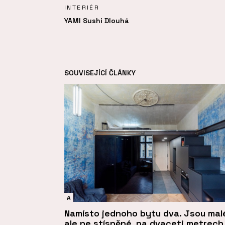
INTERIÉR
YAMI Sushi Dlouhá
SOUVISEJÍCÍ ČLÁNKY
A
Namísto jednoho bytu dva. Jsou mal
ale ne stísněné, na dvaceti metrech