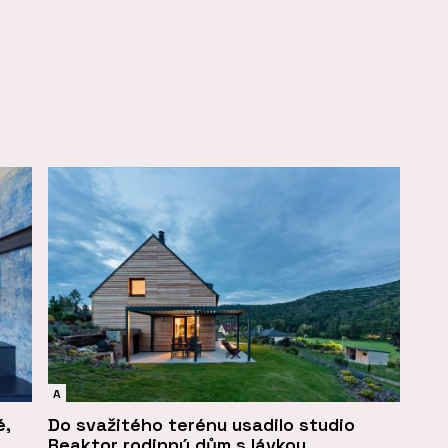
A
é,
Do svažitého terénu usadilo studio
Reaktor rodinný dům s lávkou