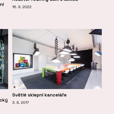
ní
16. 9. 2022
A
Světlé sklepní kanceláře
ický
3. 8. 2017