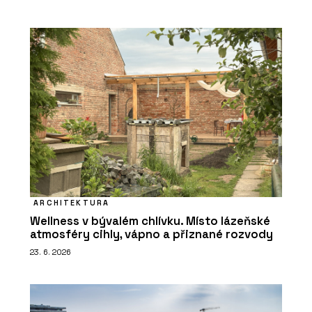
ARCHITEKTURA
Wellness v bývalém chlívku. Místo lázeňské
atmosféry cihly, vápno a přiznané rozvody
23. 6. 2026