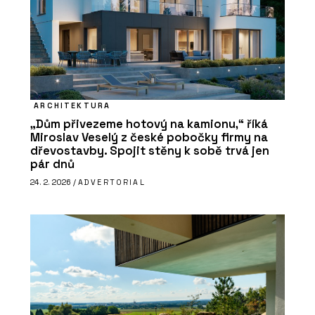
ARCHITEKTURA
„Dům přivezeme hotový na kamionu,“ říká
Miroslav Veselý z české pobočky firmy na
dřevostavby. Spojit stěny k sobě trvá jen
pár dnů
24. 2. 2026 /
ADVERTORIAL