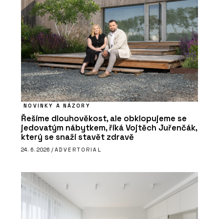
NOVINKY A NÁZORY
Řešíme dlouhověkost, ale obklopujeme se
jedovatým nábytkem, říká Vojtěch Juřenčák,
který se snaží stavět zdravě
24. 6. 2026 /
ADVERTORIAL