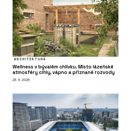
ARCHITEKTURA
Wellness v bývalém chlívku. Místo lázeňské
atmosféry cihly, vápno a přiznané rozvody
23. 6. 2026