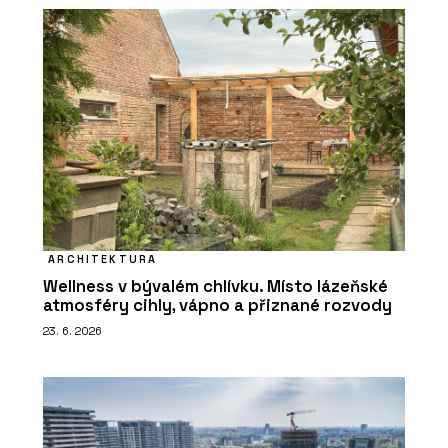
ARCHITEKTURA
Wellness v bývalém chlívku. Místo lázeňské
atmosféry cihly, vápno a přiznané rozvody
23. 6. 2026