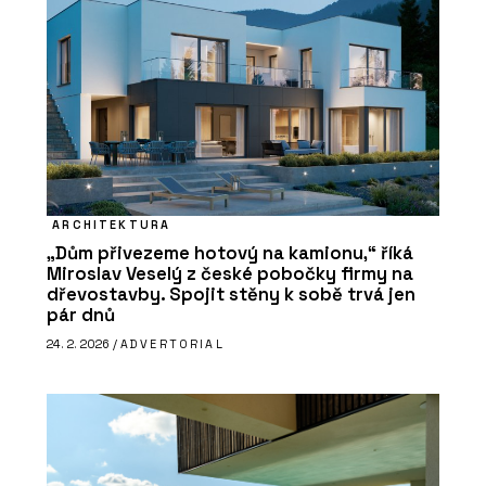
ARCHITEKTURA
„Dům přivezeme hotový na kamionu,“ říká
Miroslav Veselý z české pobočky firmy na
dřevostavby. Spojit stěny k sobě trvá jen
pár dnů
24. 2. 2026 /
ADVERTORIAL