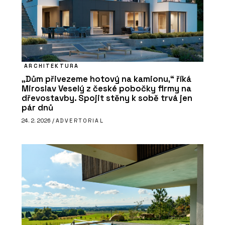
ARCHITEKTURA
„Dům přivezeme hotový na kamionu,“ říká
Miroslav Veselý z české pobočky firmy na
dřevostavby. Spojit stěny k sobě trvá jen
pár dnů
24. 2. 2026 /
ADVERTORIAL