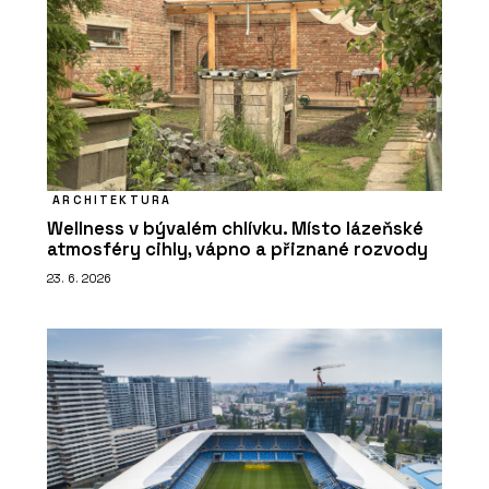
ARCHITEKTURA
Wellness v bývalém chlívku. Místo lázeňské
atmosféry cihly, vápno a přiznané rozvody
23. 6. 2026