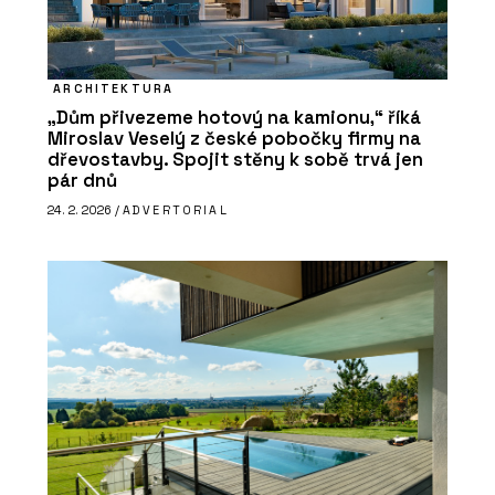
ARCHITEKTURA
„Dům přivezeme hotový na kamionu,“ říká
Miroslav Veselý z české pobočky firmy na
dřevostavby. Spojit stěny k sobě trvá jen
pár dnů
24. 2. 2026 /
ADVERTORIAL