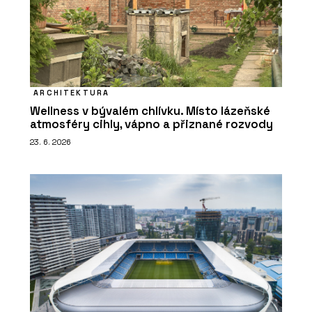
ARCHITEKTURA
Wellness v bývalém chlívku. Místo lázeňské
atmosféry cihly, vápno a přiznané rozvody
23. 6. 2026