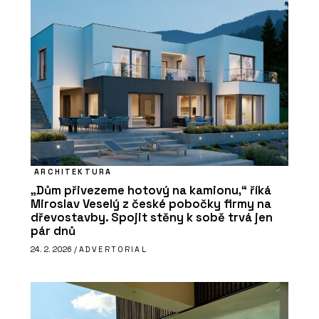
ARCHITEKTURA
„Dům přivezeme hotový na kamionu,“ říká
Miroslav Veselý z české pobočky firmy na
dřevostavby. Spojit stěny k sobě trvá jen
pár dnů
24. 2. 2026 /
ADVERTORIAL