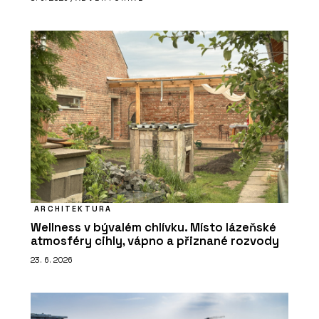
ARCHITEKTURA
Wellness v bývalém chlívku. Místo lázeňské
atmosféry cihly, vápno a přiznané rozvody
23. 6. 2026