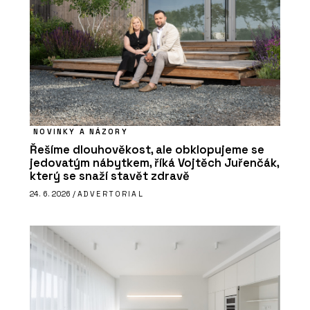
NOVINKY A NÁZORY
Řešíme dlouhověkost, ale obklopujeme se
jedovatým nábytkem, říká Vojtěch Juřenčák,
který se snaží stavět zdravě
24. 6. 2026 /
ADVERTORIAL