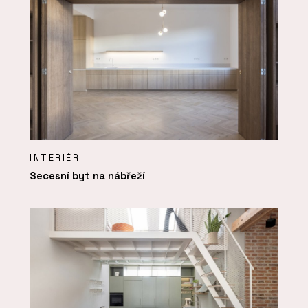
INTERIÉR
Secesní byt na nábřeží