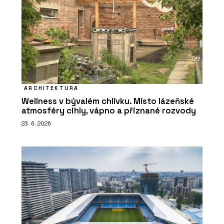
ARCHITEKTURA
Wellness v bývalém chlívku. Místo lázeňské
atmosféry cihly, vápno a přiznané rozvody
23. 6. 2026