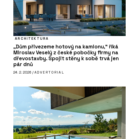
ARCHITEKTURA
„Dům přivezeme hotový na kamionu,“ říká
Miroslav Veselý z české pobočky firmy na
dřevostavby. Spojit stěny k sobě trvá jen
pár dnů
24. 2. 2026 /
ADVERTORIAL