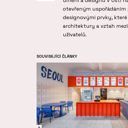
umění a designu v Ústí n
otevřeným uspořádáním p
designovými prvky, které d
architektury a vztah mez
uživatelů.
SOUVISEJÍCÍ ČLÁNKY
A