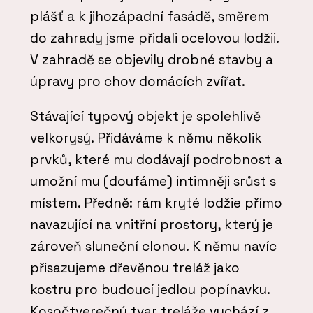
plášť a k jihozápadní fasádě, směrem
do zahrady jsme přidali ocelovou lodžii.
V zahradě se objevily drobné stavby a
úpravy pro chov domácích zvířat.
Stávající typový objekt je spolehlivě
velkorysý. Přidáváme k němu několik
prvků, které mu dodávají podrobnost a
umožní mu (doufáme) intimněji srůst s
místem. Předně: rám kryté lodžie přímo
navazující na vnitřní prostory, který je
zároveň sluneční clonou. K němu navíc
přisazujeme dřevěnou treláž jako
kostru pro budoucí jedlou popínavku.
Kosočtverečný tvar treláže vychází z