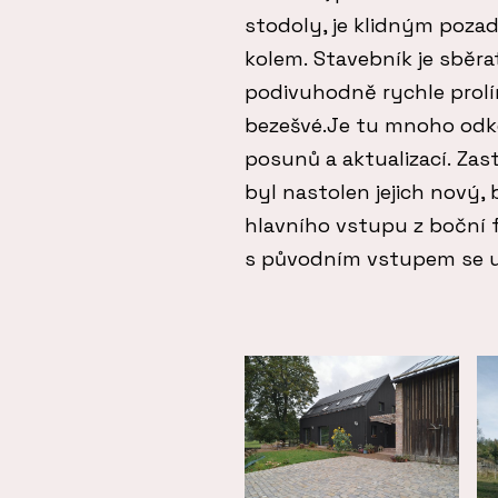
stodoly, je klidným poza
kolem. Stavebník je sběrat
podivuhodně rychle prolína
bezešvé.Je tu mnoho odk
posunů a aktualizací. Za
byl nastolen jejich nový, 
hlavního vstupu z boční 
s původním vstupem se uvo