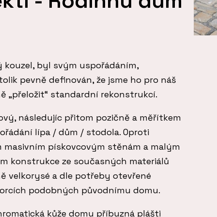
ekti - Rodinnů dům
ý kouzel, byl svým uspořádáním,
tolik pevně definován, že jsme ho pro náš
 „přeložit“ standardní rekonstrukcí.
ový, následujíc přitom pozičně a měřítkem
ořádání lípa / dům / stodola. Oproti
ým masivním pískovcovým stěnám a malým
ám konstrukce ze současných materiálů
ně velkorysé a dle potřeby otevřené
oporcích podobných původnímu domu.
romatická kůže domu příbuzná plášti