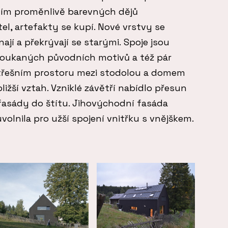
dím proměnlivě barevných dějů
el, artefakty se kupí. Nové vrstvy se
jí a překrývají se starými. Spoje jsou
oukaných původních motivů a též pár
střešním prostoru mezi stodolou a domem
bližší vztah. Vzniklé závětří nabídlo přesun
fasády do štítu. Jihovýchodní fasáda
lnila pro užší spojení vnitřku s vnějškem.