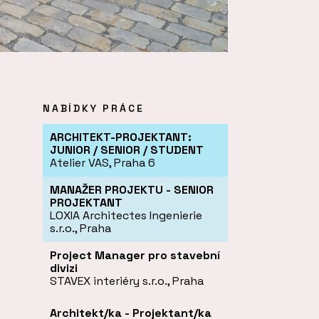
NABÍDKY PRÁCE
ARCHITEKT-PROJEKTANT:
JUNIOR / SENIOR / STUDENT
Atelier VAS, Praha 6
MANAŽER PROJEKTU - SENIOR
PROJEKTANT
LOXIA Architectes Ingenierie
s.r.o., Praha
Project Manager pro stavební
divizi
STAVEX interiéry s.r.o., Praha
Architekt/ka - Projektant/ka