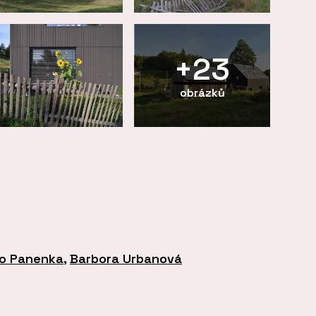
+23
obrázků
o Panenka
,
Barbora Urbanová