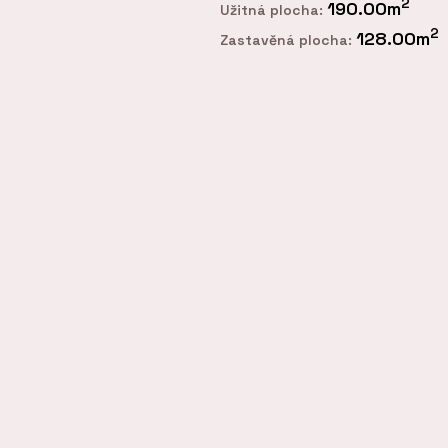
2
190.00m
Užitná plocha:
2
128.00m
Zastavěná plocha: