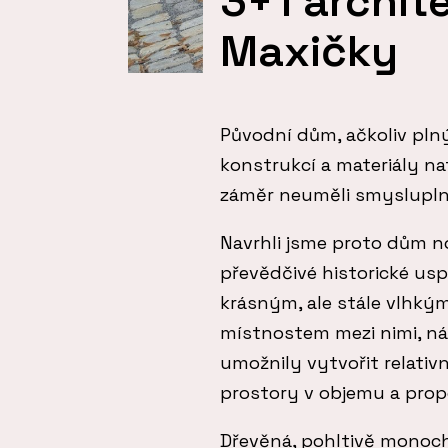
3+1 archit
Maxičky
Původní dům, ačkoliv pln
konstrukcí a materiály na
záměr neuměli smysluplně
Navrhli jsme proto dům n
převědčivé historické usp
krásným, ale stále vlhk
místnostem mezi nimi, n
umožnily vytvořit relativ
prostory v objemu a pr
Dřevěná, pohltivě monoch