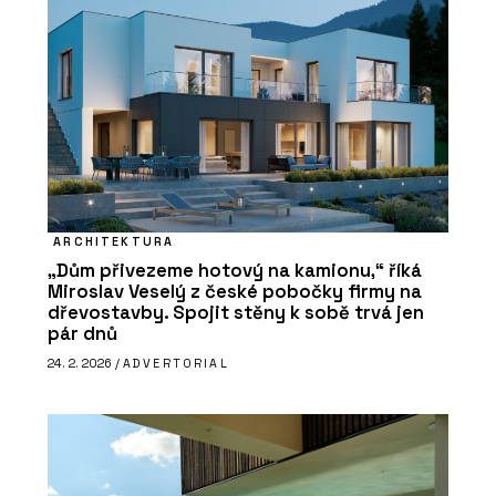
ARCHITEKTURA
„Dům přivezeme hotový na kamionu,“ říká
Miroslav Veselý z české pobočky firmy na
dřevostavby. Spojit stěny k sobě trvá jen
pár dnů
24. 2. 2026 /
ADVERTORIAL