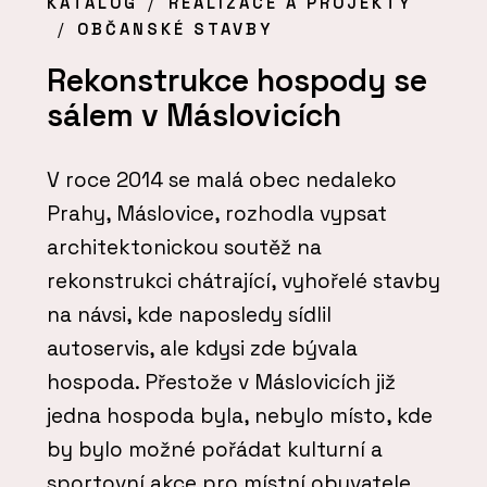
KATALOG
REALIZACE A PROJEKTY
OBČANSKÉ STAVBY
Rekonstrukce hospody se
sálem v Máslovicích
V roce 2014 se malá obec nedaleko
Prahy, Máslovice, rozhodla vypsat
architektonickou soutěž na
rekonstrukci chátrající, vyhořelé stavby
na návsi, kde naposledy sídlil
autoservis, ale kdysi zde bývala
hospoda. Přestože v Máslovicích již
jedna hospoda byla, nebylo místo, kde
by bylo možné pořádat kulturní a
sportovní akce pro místní obyvatele.