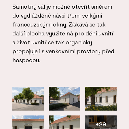
Samotný sál je možné otevřít směrem
do vydlážděné návsi třemi velkými
francouzskými okny. Získává se tak
další plocha využitelná pro dění uvnitř
a život uvnitř se tak organicky
propojuje i s venkovními prostory před
hospodou.
+29