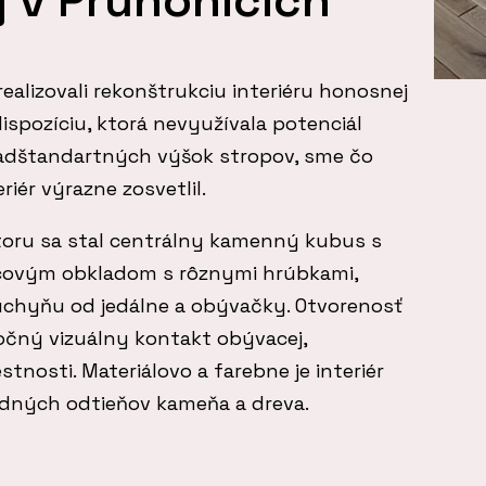
ly v Průhonicích
alizovali rekonštrukciu interiéru honosnej
dispozíciu, ktorá nevyužívala potenciál
nadštandartných výšok stropov, sme čo
eriér výrazne zosvetlil.
oru sa stal centrálny kamenný kubus s
covým obkladom s rôznymi hrúbkami,
uchyňu od jedálne a obývačky. Otvorenosť
očný vizuálny kontakt obývacej,
tnosti. Materiálovo a farebne je interiér
dných odtieňov kameňa a dreva.