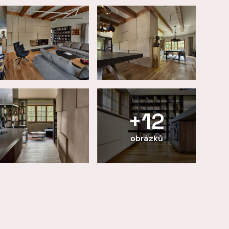
+12
obrázků