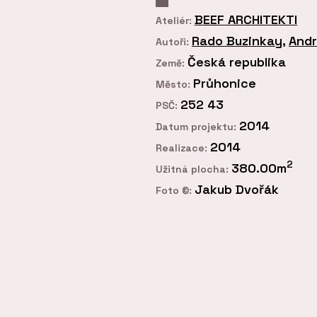
BEEF ARCHITEKTI
Ateliér:
Rado Buzinkay
,
Andr
Autoři:
Česká republika
Země:
Průhonice
Město:
252 43
PSČ:
2014
Datum projektu:
2014
Realizace:
2
380.00m
Užitná plocha:
Jakub Dvořák
Foto ©: