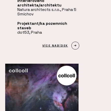
interiérového
architekta/architektu
Natura architects s.r.o., Praha 5
Smíchov
Projektant/ka pozemních
staveb
dot53, Praha
VÍCE NABÍDEK
collcoll