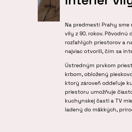
Interiér vi
Na predmestí Prahy sme re
vily z 90. rokov. Pôvodnú 
rozľahlých priestorov a 
najviac otvorili, čím sa int
Ústredným prvkom priest
krbom, obložený pieskov
ktorý zároveň oddeľuje k
priestoru umožňuje čiast
kuchynskej časti a TV mies
ladený do mäkkých, príro