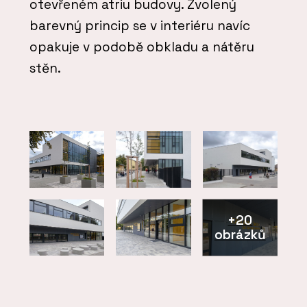
otevřeném atriu budovy. Zvolený
barevný princip se v interiéru navíc
opakuje v podobě obkladu a nátěru
stěn.
+20
obrázků