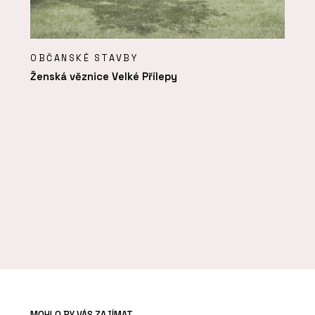
OBČANSKÉ STAVBY
Ženská věznice Velké Přílepy
MOHLO BY VÁS ZAJÍMAT