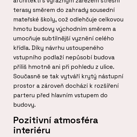
architekti s výrazným zářezem střešní
terasy směrem do zahrady sousední
mateřské školy, což odlehčuje celkovou
hmotu budovy východním směrem a
umocňuje subtilnější vyznění celého
křídla. Díky návrhu ustoupeného
vstupního podlaží nepůsobí budova
příliš hmotně ani při pohledu z ulice.
Současně se tak vytváří krytý nástupní
prostor a zároveň dochází k rozšíření
parteru před hlavním vstupem do
budovy.
Pozitivní atmosféra
interiéru