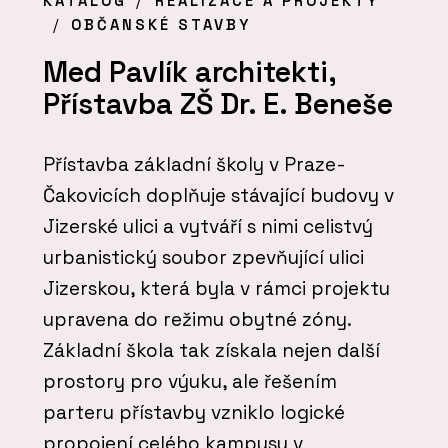
KATALOG
REALIZACE A PROJEKTY
OBČANSKÉ STAVBY
Med Pavlík architekti,
Přístavba ZŠ Dr. E. Beneše
Přístavba základní školy v Praze-
Čakovicích doplňuje stávající budovy v
Jizerské ulici a vytváří s nimi celistvý
urbanistický soubor zpevňující ulici
Jizerskou, která byla v rámci projektu
upravena do režimu obytné zóny.
Základní škola tak získala nejen další
prostory pro výuku, ale řešením
parteru přístavby vzniklo logické
propojení celého kampusu v