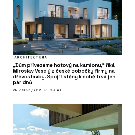
ARCHITEKTURA
„Dům přivezeme hotový na kamionu,“ říká
Miroslav Veselý z české pobočky firmy na
dřevostavby. Spojit stěny k sobě trvá jen
pár dnů
24. 2. 2026 /
ADVERTORIAL