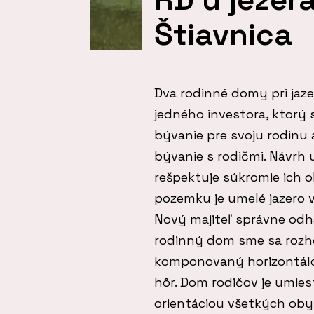
Štiavnica
Dva rodinné domy pri jaze
jedného investora, ktorý 
bývanie pre svoju rodinu 
bývanie s rodičmi. Návrh
rešpektuje súkromie ich 
pozemku je umelé jazero v
Nový majiteľ správne odh
rodinný dom sme sa rozho
komponovaný horizontálo
hôr. Dom rodičov je umies
orientáciou všetkých ob