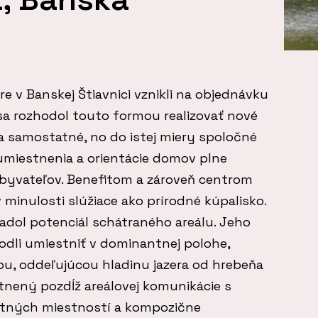
re v Banskej Štiavnici vznikli na objednávku
sa rozhodol touto formou realizovať nové
a samostatné, no do istej miery spoločné
 umiestnenia a orientácie domov plne
obyvateľov. Benefitom a zároveň centrom
 minulosti slúžiace ako prírodné kúpalisko.
adol potenciál schátraného areálu. Jeho
dli umiestniť v dominantnej polohe,
u, oddeľujúcou hladinu jazera od hrebeňa
tnený pozdĺž areálovej komunikácie s
ytných miestností a kompozične