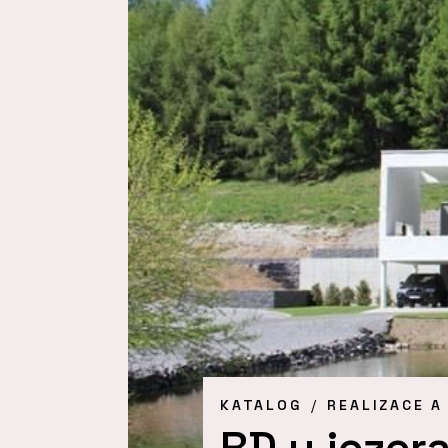
KATALOG
REALIZACE A
RD u jezer