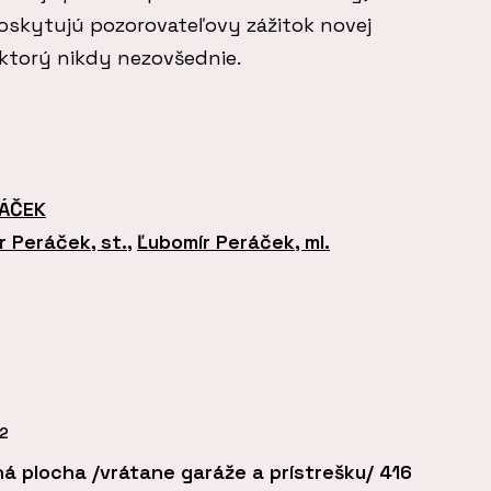
skytujú pozorovateľovy zážitok novej
 ktorý nikdy nezovšednie.
RÁČEK
r Peráček, st.
,
Ľubomír Peráček, ml.
2
á plocha /vrátane garáže a prístrešku/ 416