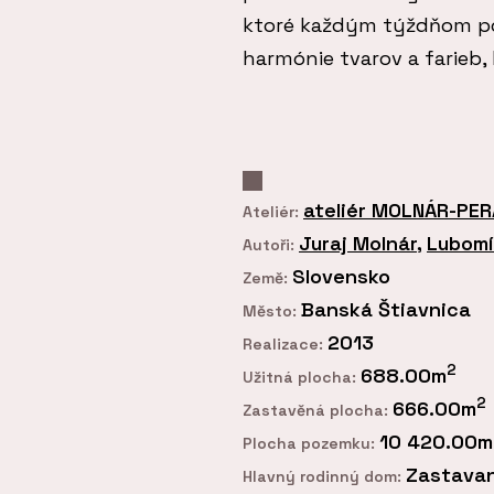
ktoré každým týždňom po
harmónie tvarov a farieb,
ateliér MOLNÁR-PE
Ateliér:
Juraj Molnár
,
Lubomí
Autoři:
Slovensko
Země:
Banská Štiavnica
Město:
2013
Realizace:
2
688.00m
Užitná plocha:
2
666.00m
Zastavěná plocha:
10 420.00m
Plocha pozemku:
Zastavan
Hlavný rodinný dom: