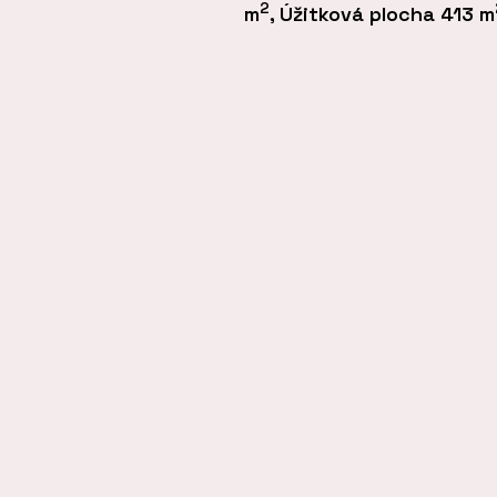
2
m
, Úžitková plocha 413 m