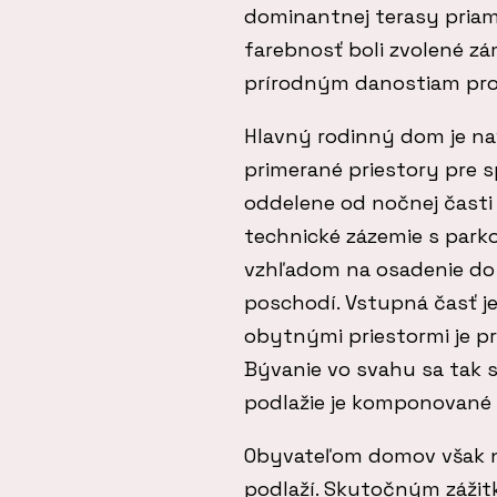
dominantnej terasy priam
farebnosť boli zvolené z
prírodným danostiam pro
Hlavný rodinný dom je na
primerané priestory pre s
oddelene od nočnej čast
technické zázemie s park
vzhľadom na osadenie do
poschodí. Vstupná časť j
obytnými priestormi je p
Bývanie vo svahu sa tak 
podlažie je komponované 
Obyvateľom domov však n
podlaží. Skutočným zážitk