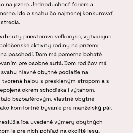
o na jazero. Jednoduchosť foriem a
ámerne. Ide o snahu čo najmenej konkurovať
stredia.
vrhnutý priestorovo veľkoryso, vytvárajúc
poločenské aktivity rodiny na prízemí
i na poschodí. Dom má pomerne bohaté
ovaním pre osobné autá. Dom rodičov má
 svahu hlavné obytné podlažie na
e tvorená halou s preskleným stropom a s
repojená okrem schodiska i výťahom.
stalo bezbariérovým. Vlastné obytné
ako komfortné bývanie pre manželský pár.
eslúžia iba uvedené výmery obytných
om je pre nich pohľad na okolité lesy,