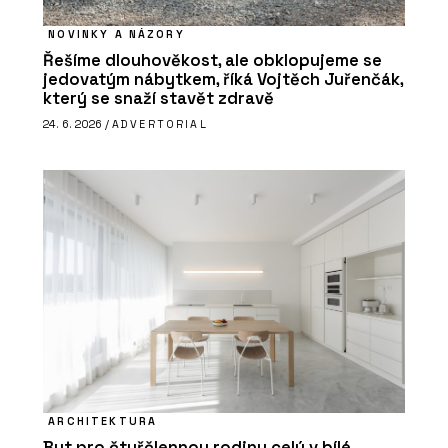
NOVINKY A NÁZORY
Řešíme dlouhověkost, ale obklopujeme se
jedovatým nábytkem, říká Vojtěch Juřenčák,
který se snaží stavět zdravě
24. 6. 2026 /
ADVERTORIAL
ARCHITEKTURA
Byt pro čtyřčlennou rodinu celý v bílé