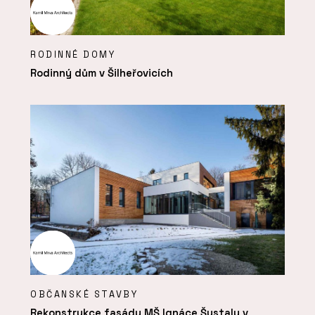
RODINNÉ DOMY
Rodinný dům v Šilheřovicích
OBČANSKÉ STAVBY
Rekonstrukce fasády MŠ Ignáce Šustaly v