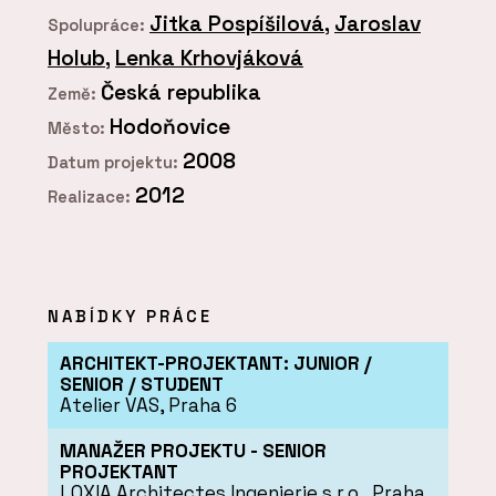
Jitka Pospíšilová
,
Jaroslav
Spolupráce:
Holub
,
Lenka Krhovjáková
Česká republika
Země:
Hodoňovice
Město:
2008
Datum projektu:
2012
Realizace:
NABÍDKY PRÁCE
ARCHITEKT-PROJEKTANT: JUNIOR /
SENIOR / STUDENT
Atelier VAS, Praha 6
MANAŽER PROJEKTU - SENIOR
PROJEKTANT
LOXIA Architectes Ingenierie s.r.o., Praha