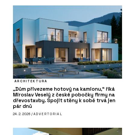
ARCHITEKTURA
„Dům přivezeme hotový na kamionu,“ říká
Miroslav Veselý z české pobočky firmy na
dřevostavby. Spojit stěny k sobě trvá jen
pár dnů
24. 2. 2026 /
ADVERTORIAL