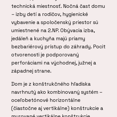
technická miestnosť. Nočná čast domu
– izby detí a rodičov, hygienické
vybavenie a spoločenský priestor sú
umiestnené na 2.NP. Obývacia izba,
jedáleň a kuchyňa majú priamy
bezbariérový prístup do záhrady. Pocit
otvorenosti je podporovaný
perforáciami na východnej, južnej a
západnej strane.
Dom je z konštrukčného hľadiska
navrhnutý ako kombinovaný systém –
oceľobetónové horizontálne
(čiastočne aj vertikálne) konštrukcie a
murované vertikálne konštrukcie.