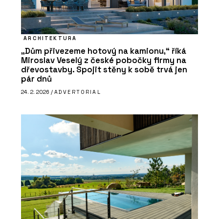
ARCHITEKTURA
„Dům přivezeme hotový na kamionu,“ říká
Miroslav Veselý z české pobočky firmy na
dřevostavby. Spojit stěny k sobě trvá jen
pár dnů
24. 2. 2026 /
ADVERTORIAL