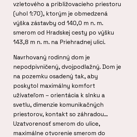
vzletového a približovacieho priestoru
(uhol 1:70), ktorým je obmedzená
výška zástavby od 140,0 m n. m.
smerom od Hradskej cesty po výšku
143,8 m n. m. na Priehradnej ulici.
Navrhovaný rodinný dom je
nepodpivničený, dvojpodlažný. Dom je
na pozemku osadený tak, aby
poskytol maximálny komfort
užívateľom – orientácia k slnku a
svetlu, dimenzie komunikačných
priestorov, kontakt so záhradou…
Uzatvorenosť smerom do ulice,
maximálne otvorenie smerom do