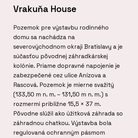
Vrakuňa House
Pozemok pre výstavbu rodinného
domu sa nachádza na
severovýchodnom okraji Bratislavy a je
súčasťou pôvodnej záhradkárskej
kolónie. Priame dopravné napojenie je
zabezpečené cez ulice Anízova a
Rascová. Pozemok je mierne svažitý
(133,50 m n. m. – 131,50 m n. m.) s
rozmermi približne 15,5 × 37 m.
Pôvodne slúžil ako úžitková záhrada so
záhradnou chatkou. Výstavba bola
regulovaná ochranným pásmom