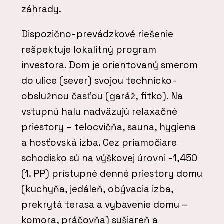
záhrady.
Dispozično-prevádzkové riešenie
rešpektuje lokalitný program
investora. Dom je orientovaný smerom
do ulice (sever) svojou technicko-
obslužnou časťou (garáž, fitko). Na
vstupnú halu nadväzujú relaxačné
priestory – telocvičňa, sauna, hygiena
a hosťovská izba. Cez priamočiare
schodisko sú na výškovej úrovni -1,450
(1. PP) prístupné denné priestory domu
(kuchyňa, jedáleň, obývacia izba,
prekrytá terasa a vybavenie domu –
komora, práčovňa) sušiareň a