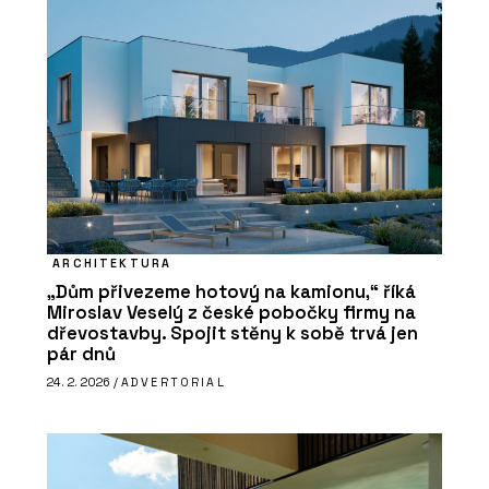
ARCHITEKTURA
„Dům přivezeme hotový na kamionu,“ říká
Miroslav Veselý z české pobočky firmy na
dřevostavby. Spojit stěny k sobě trvá jen
pár dnů
24. 2. 2026 /
ADVERTORIAL