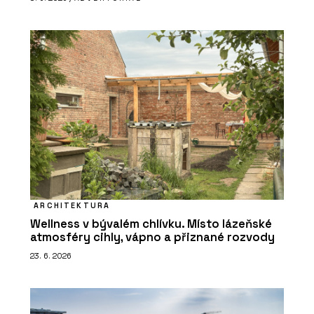
ARCHITEKTURA
Wellness v bývalém chlívku. Místo lázeňské
atmosféry cihly, vápno a přiznané rozvody
23. 6. 2026