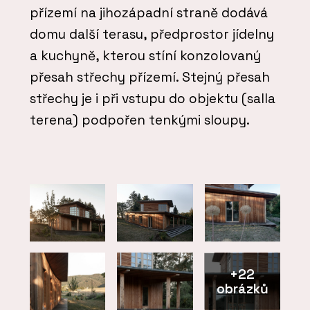
přízemí na jihozápadní straně dodává
domu další terasu, předprostor jídelny
a kuchyně, kterou stíní konzolovaný
přesah střechy přízemí. Stejný přesah
střechy je i při vstupu do objektu (salla
terena) podpořen tenkými sloupy.
+22
obrázků