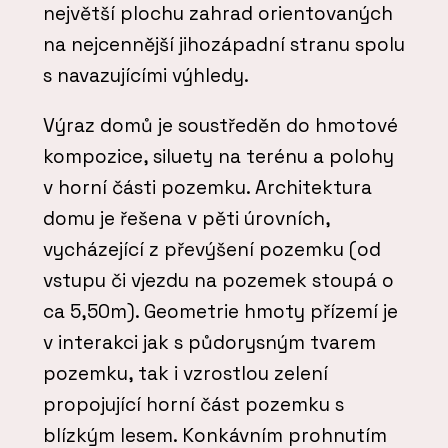
největší plochu zahrad orientovaných
na nejcennější jihozápadní stranu spolu
s navazujícími výhledy.
Výraz domů je soustředěn do hmotové
kompozice, siluety na terénu a polohy
v horní části pozemku. Architektura
domu je řešena v pěti úrovních,
vycházející z převýšení pozemku (od
vstupu či vjezdu na pozemek stoupá o
ca 5,50m). Geometrie hmoty přízemí je
v interakci jak s půdorysným tvarem
pozemku, tak i vzrostlou zelení
propojující horní část pozemku s
blízkým lesem. Konkávním prohnutím