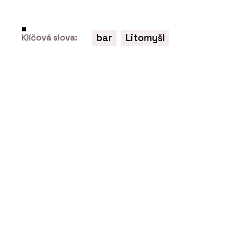
O FIRMĚ
DEVOTO
bar
Litomyšl
Klíčová slova:
ČLÁNKY
Kavárna Vila 63