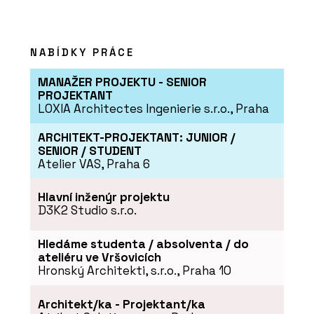
NABÍDKY PRÁCE
ČLÁNKY
MANAŽER PROJEKTU - SENIOR
PROJEKTANT
Secesní byt na nábřeží
LOXIA Architectes Ingenierie s.r.o., Praha
ARCHITEKT-PROJEKTANT: JUNIOR /
SENIOR / STUDENT
Atelier VAS, Praha 6
Hlavní inženýr projektu
D3K2 Studio s.r.o.
Hledáme studenta / absolventa / do
ateliéru ve Vršovicích
ČLÁNKY
Hronský Architekti, s.r.o., Praha 10
Nic neodflákneme, to se v řemesle
nevyplácí. S Lukášem Lédlem o výrobě
nábytku v Libčicích nad Vltavou
Architekt/ka - Projektant/ka