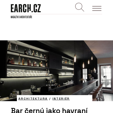
ARCHITEKTURA
/
INTERIÉR
Bar černý jako havraní