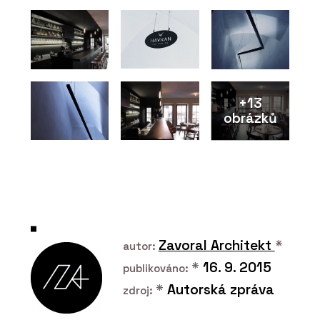
+13
obrázků
ČLÁNKY
Showroom a dílna DEVOTO
Zavoral Architekt
*
autor:
*
16. 9. 2015
publikováno:
*
Autorská zpráva
zdroj: