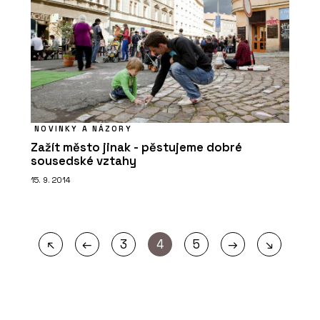
NOVINKY A NÁZORY
Zažít město jinak - pěstujeme dobré
sousedské vztahy
15. 9. 2014
←
→
↖
3
4
5
↘