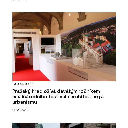
PRODUKTY
Obkladové pásky - Cihelna Kadaň
UDÁLOSTI
Pražský hrad ožívá devátým ročníkem
mezinárodního festivalu architektury a
urbanismu
19. 8. 2015
ČLÁNKY
Iconik, Thomayerova nemocnice,