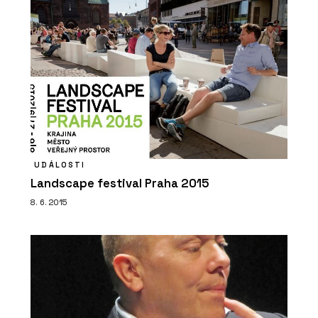
funkcionalistický činžák. Cihlové
pásky chtějí památkáři i developeři
UDÁLOSTI
Landscape festival Praha 2015
PRODUKTY
8. 6. 2015
Dlažba - Cihelna Kadaň