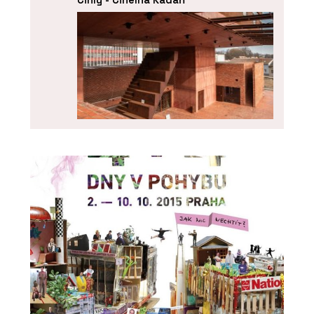
ČLÁNKY
Domů, na zahradu i na veřejná
prostranství. Tam všude se hodí
cihelná dlažba