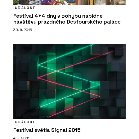
UDÁLOSTI
Festival 4+4 dny v pohybu nabídne
návštěvu prázdného Desfourského paláce
O FIRMĚ
30. 9. 2015
CIHELNA KADAŇ
ČLÁNKY
Jak na ohniště, krby a pece. Cihelna z
Čech doporučuje šamot
UDÁLOSTI
Festival světla Signal 2015
4. 9. 2015