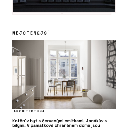
NEJČTENĚJŠÍ
ARCHITEKTURA
Kotěrův byt s červenými omítkami, Janákův s
bílými. V památkově chráněném domě jsou