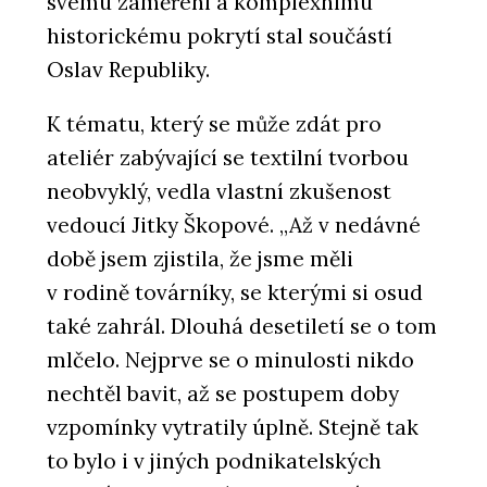
svému zaměření a komplexnímu
historickému pokrytí stal součástí
Oslav Republiky.
K tématu, který se může zdát pro
ateliér zabývající se textilní tvorbou
neobvyklý, vedla vlastní zkušenost
vedoucí Jitky Škopové. „Až v nedávné
době jsem zjistila, že jsme měli
v rodině továrníky, se kterými si osud
také zahrál. Dlouhá desetiletí se o tom
mlčelo. Nejprve se o minulosti nikdo
nechtěl bavit, až se postupem doby
vzpomínky vytratily úplně. Stejně tak
to bylo i v jiných podnikatelských