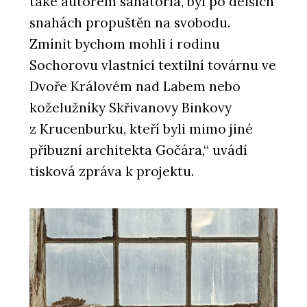
také autorem sanatoria, byl po delších
snahách propuštěn na svobodu.
Zmínit bychom mohli i rodinu
Sochorovu vlastnící textilní továrnu ve
Dvoře Královém nad Labem nebo
koželužníky Skřivanovy Binkovy
z Krucenburku, kteří byli mimo jiné
příbuzní architekta Gočára,“ uvádí
tisková zpráva k projektu.