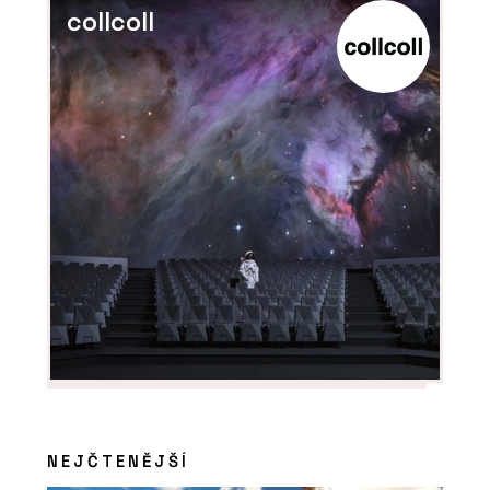
ČLÁNKY
collcoll
Nová verze vizualizačního programu
Twinmotion přináší funkce a
vylepšení, která ocení architekti
ČLÁNKY
Zvenku moderní a účelná
architektura, uvnitř kvalitní prostory
pro výuku a velkorysé atrium – novou
budovu ekonomické fakulty v Ostravě
brzy zaplní studenti
NEJČTENĚJŠÍ