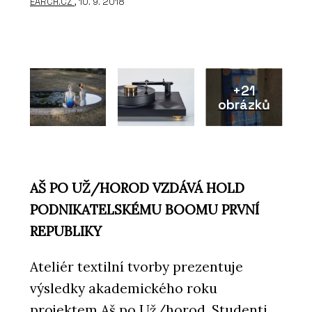
EARCH.CZ
, 10. 9. 2018
+21
obrázků
AŠ PO UŽ/HOROD VZDÁVÁ HOLD
PODNIKATELSKÉMU BOOMU PRVNÍ
REPUBLIKY
Ateliér textilní tvorby prezentuje
výsledky akademického roku
projektem Aš po Už/horod. Studenti