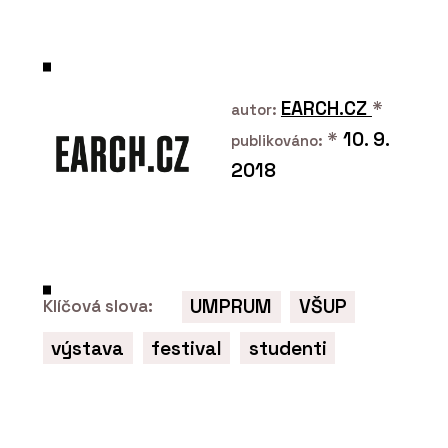
grafiky ČR (CEGRA)
EARCH.CZ
*
autor:
*
10. 9.
publikováno:
2018
ČLÁNKY
Nový parkovací dům v Ostravě bude
mít hřiště na střeše a nabídne místa
pro auta, lidi i zeleň
UMPRUM
VŠUP
Klíčová slova:
výstava
festival
studenti