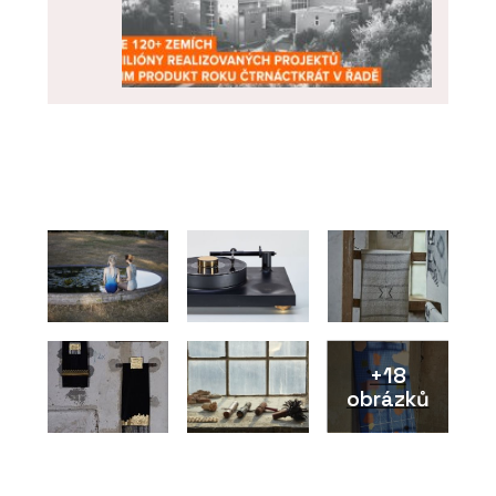
ČLÁNKY
ARCHICAD 29 – „bimování“ prakticky a
jednoduše
+18
obrázků
O FIRMĚ
Centrum pro podporu počítačové