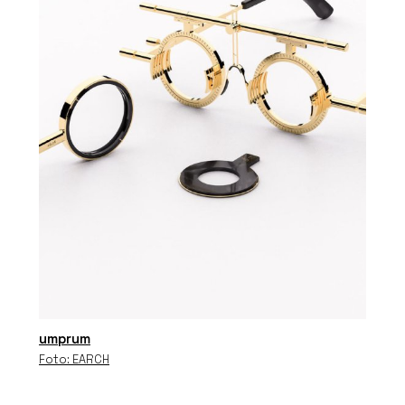
umprum
Foto: EARCH