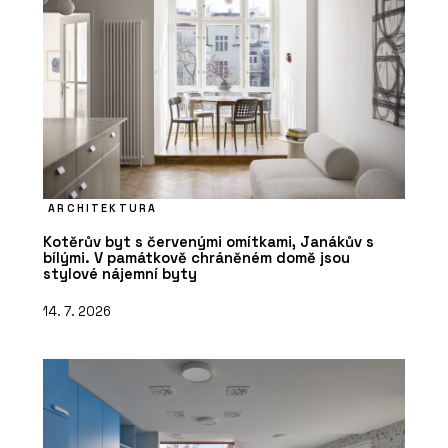
ARCHITEKTURA
Kotěrův byt s červenými omítkami, Janákův s
bílými. V památkově chráněném domě jsou
stylové nájemní byty
14. 7. 2026