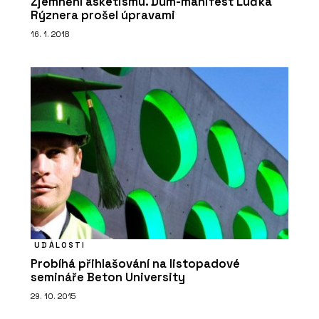
Zjemnění asketismu. Dům-manifest Luďka
Rýznera prošel úpravami
16. 1. 2018
ČLÁNKY
Moderní dům, na kterém není potřeba
nic měnit
UDÁLOSTI
Probíhá přihlašování na listopadové
semináře Beton University
29. 10. 2015