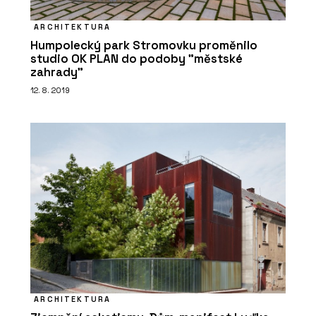
PRODUKTY
Dveře MASTER - JAP
ARCHITEKTURA
Humpolecký park Stromovku proměnilo
studio OK PLAN do podoby "městské
zahrady"
12. 8. 2019
ČLÁNKY
EFEKTA – obkladový systém
promyšlený do všech detailů
ARCHITEKTURA