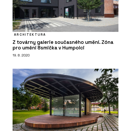
ARCHITEKTURA
Z továrny galerie současného umění. Zóna
pro umění 8smička v Humpolci
ČLÁNKY
19. 8. 2020
Střešní nástavba inspirovaná
funkcionalismem