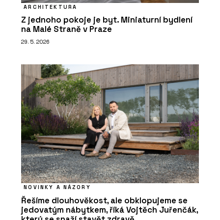
ARCHITEKTURA
Z jednoho pokoje je byt. Miniaturní bydlení
na Malé Straně v Praze
29. 5. 2026
NOVINKY A NÁZORY
Řešíme dlouhověkost, ale obklopujeme se
jedovatým nábytkem, říká Vojtěch Juřenčák,
který se snaží stavět zdravě