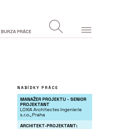
BURZA PRÁCE
NABÍDKY PRÁCE
MANAŽER PROJEKTU - SENIOR
PROJEKTANT
LOXIA Architectes Ingenierie
s.r.o., Praha
ARCHITEKT-PROJEKTANT: