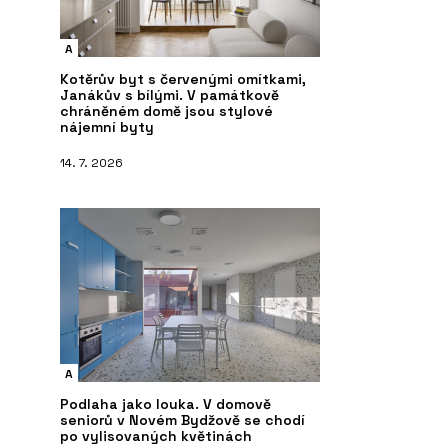
A
Kotěrův byt s červenými omítkami,
Janákův s bílými. V památkově
chráněném domě jsou stylové
nájemní byty
14. 7. 2026
A
Podlaha jako louka. V domově
seniorů v Novém Bydžově se chodí
po vylisovaných květinách