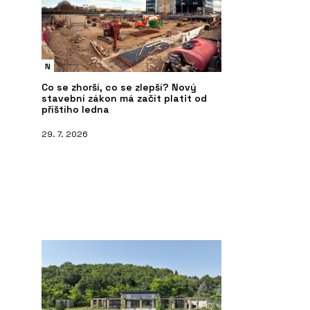
N
Co se zhorší, co se zlepší? Nový
stavební zákon má začít platit od
příštího ledna
29. 7. 2026
ČLÁNKY
S
 s moderními prvky
Dovolená v Krkonoších v roubence u
Ná
kachlových kamen. Chalupa má
vlastní vinný sklípek a v okolí šumí
potok a lesy