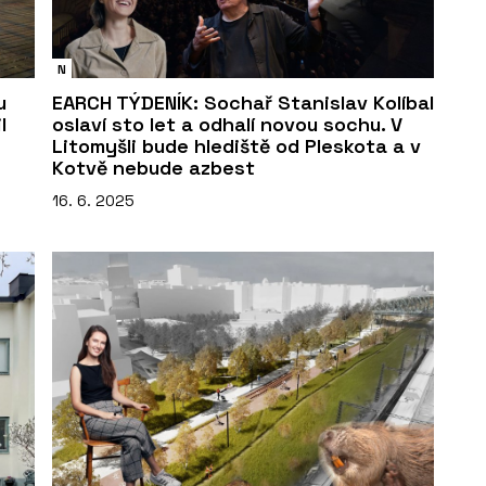
N
u
EARCH TÝDENÍK: Sochař Stanislav Kolíbal
l
oslaví sto let a odhalí novou sochu. V
Litomyšli bude hlediště od Pleskota a v
Kotvě nebude azbest
16. 6. 2025