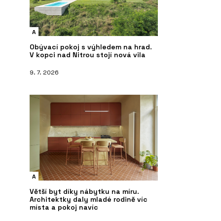
A
Obývací pokoj s výhledem na hrad.
V kopci nad Nitrou stojí nová vila
9. 7. 2026
A
Větší byt díky nábytku na míru.
Architektky daly mladé rodině víc
místa a pokoj navíc