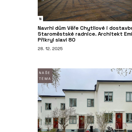
N
Navrhl dům Věře Chytilové i dostavb
Staroměstské radnice. Architekt Emi
Přikryl slaví 80
28. 12. 2025
NAŠE
TÉMA