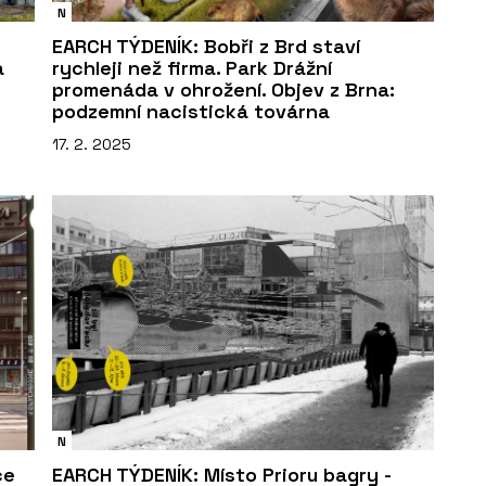
N
EARCH TÝDENÍK: Bobři z Brd staví
a
rychleji než firma. Park Drážní
promenáda v ohrožení. Objev z Brna:
podzemní nacistická továrna
17. 2. 2025
N
ce
EARCH TÝDENÍK: Místo Prioru bagry -