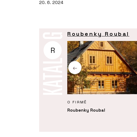
20. 6. 2024
Roubenky Roubal
R
Y
O FIRMĚ
 realizace interiéru roubenky
Roubenky Roubal