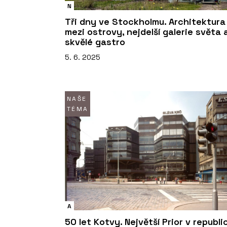
N
Tři dny ve Stockholmu. Architektura
mezi ostrovy, nejdelší galerie světa 
skvělé gastro
5. 6. 2025
NAŠE
TÉMA
A
50 let Kotvy. Největší Prior v republi