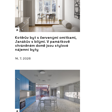
A
Kotěrův byt s červenými omítkami,
Janákův s bílými. V památkově
chráněném domě jsou stylové
nájemní byty
14. 7. 2026
A