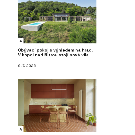
A
Obývací pokoj s výhledem na hrad.
V kopci nad Nitrou stojí nová vila
9. 7. 2026
A