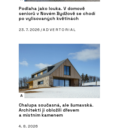
Podlaha jako louka. V domově
seniorů v Novém Bydžově se chodí
po vylisovaných květinách
23. 7. 2026 /
ADVERTORIAL
A
Chalupa současná, ale šumavská.
Architekti ji obložili dřevem
a místním kamenem
4. 8. 2026