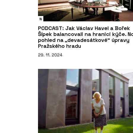
N
PODCAST: Jak Václav Havel a Bořek
Šípek balancovali na hranici kýče. N
pohled na „devadesátkové“ úpravy
Pražského hradu
29. 11. 2024