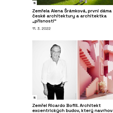
N
Zemřela Alena Šrámková, první dáma
české architektury a architektka
„přísnosti“
11. 3. 2022
N
Zemřel Ricardo Bofill. Architekt
excentrických budov, který navrhov