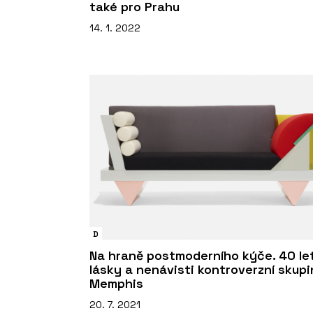
také pro Prahu
14. 1. 2022
D
Na hraně postmoderního kýče. 40 le
lásky a nenávisti kontroverzní skup
Memphis
20. 7. 2021