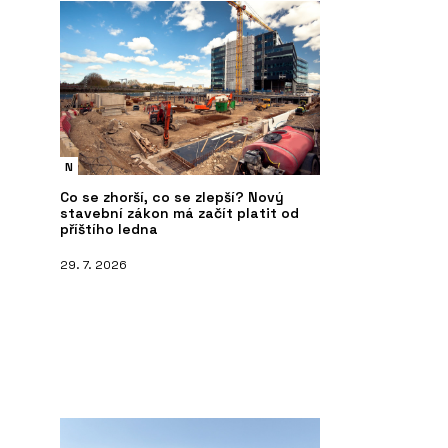
N
Co se zhorší, co se zlepší? Nový
stavební zákon má začít platit od
příštího ledna
29. 7. 2026