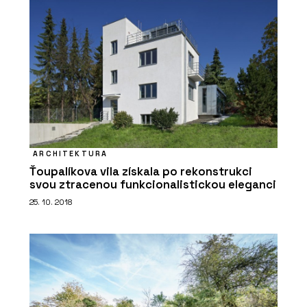
PRODUKTY
Tvrzený kámen Noble Quartzite -
TechniStone
ARCHITEKTURA
Ťoupalíkova vila získala po rekonstrukci
svou ztracenou funkcionalistickou eleganci
25. 10. 2018