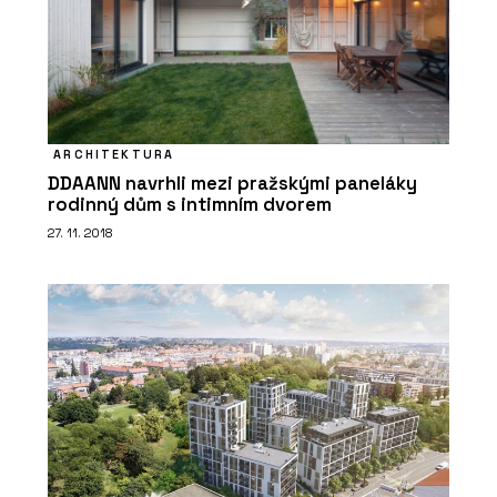
ARCHITEKTURA
DDAANN navrhli mezi pražskými paneláky
rodinný dům s intimním dvorem
PRODUKTY
27. 11. 2018
Tvrzený kámen Nuova Crema –
TechniStone