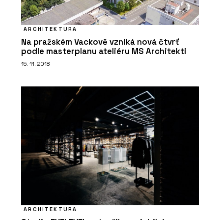
PRODUKTY
Tvrzený kámen Noble Arctic Night –
TechniStone
ARCHITEKTURA
Na pražském Vackově vzniká nová čtvrť
podle masterplanu ateliéru MS Architekti
15. 11. 2018
O FIRMĚ
TechniStone
ARCHITEKTURA