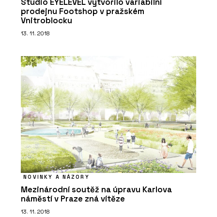
Studio EYELEVEL vytvořilo variabilní
prodejnu Footshop v pražském
Vnitroblocku
13. 11. 2018
PRODUKTY
Tvrzený kámen Calacatta Olympos -
TechniStone
NOVINKY A NÁZORY
PRODUKTY
Mezinárodní soutěž na úpravu Karlova
Tvrzený Kámen Morning Daisy -
náměstí v Praze zná vítěze
TechniStone
13. 11. 2018