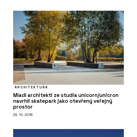
PRODUKTY
Tvrzený Kámen Noble Concrete Grey -
TechniStone
ARCHITEKTURA
Mladí architekti ze studia unicorn/unicron
navrhli skatepark jako otevřený veřejný
prostor
29. 10. 2018