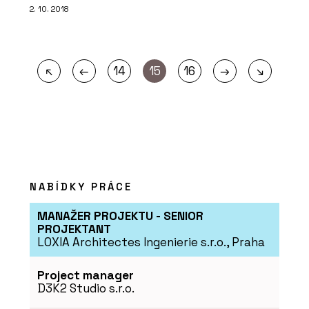
2. 10. 2018
←
→
↖
14
15
16
↘
NABÍDKY PRÁCE
MANAŽER PROJEKTU - SENIOR
PROJEKTANT
LOXIA Architectes Ingenierie s.r.o., Praha
Project manager
D3K2 Studio s.r.o.