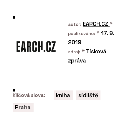
všude se hodí cihelná
dlažba
EARCH.CZ
*
autor:
*
17. 9.
publikováno:
2019
*
Tisková
zdroj:
O FIRMĚ
zpráva
CIHELNA KADAŇ
kniha
sídliště
Klíčová slova:
Praha
ČLÁNKY
Jak na ohniště, krby a
pece. Cihelna z Čech