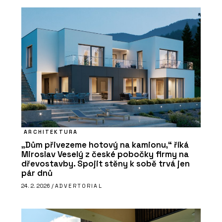
ARCHITEKTURA
„Dům přivezeme hotový na kamionu,“ říká
Miroslav Veselý z české pobočky firmy na
dřevostavby. Spojit stěny k sobě trvá jen
pár dnů
24. 2. 2026 /
ADVERTORIAL