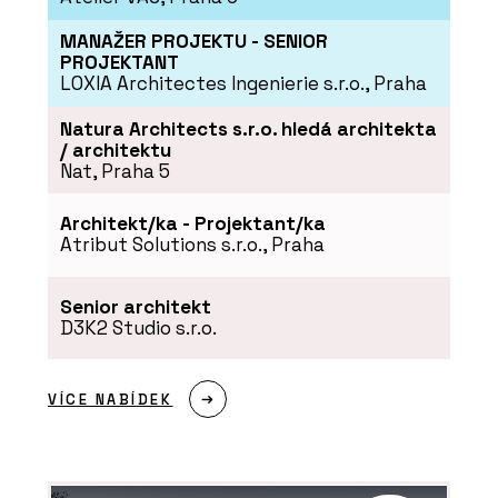
funkcionalistický činžák.
Cihlové pásky chtějí
MANAŽER PROJEKTU - SENIOR
památkáři i developeři
PROJEKTANT
LOXIA Architectes Ingenierie s.r.o., Praha
Natura Architects s.r.o. hledá architekta
/ architektu
Nat, Praha 5
Architekt/ka - Projektant/ka
Atribut Solutions s.r.o., Praha
PRODUKTY
Dlažba - Cihelna Kadaň
Senior architekt
D3K2 Studio s.r.o.
VÍCE NABÍDEK