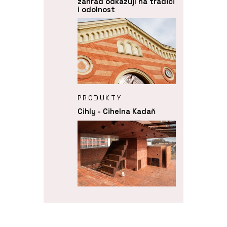
zahrad odkazují na tradici
i odolnost
PRODUKTY
Cihly - Cihelna Kadaň
ČLÁNKY
Domů, na zahradu i na
veřejná prostranství. Tam