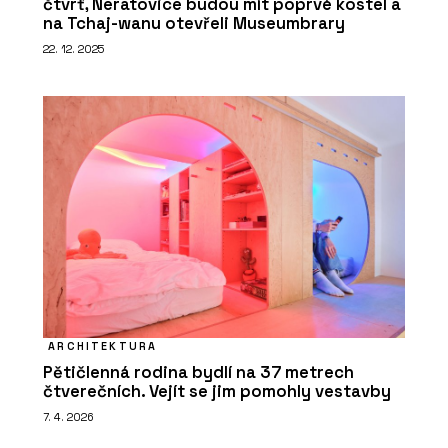
čtvrť, Neratovice budou mít poprvé kostel a
na Tchaj-wanu otevřeli Museumbrary
22. 12. 2025
ARCHITEKTURA
Pětičlenná rodina bydlí na 37 metrech
čtverečních. Vejít se jim pomohly vestavby
7. 4. 2026