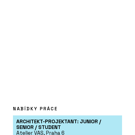
PRODUKTY
Pivotové dveře AXON - Dorsis
PRODUKTY
Posuvné dveře a bezobložková
pouzdra BELPORT - Dorsis
NABÍDKY PRÁCE
ARCHITEKT-PROJEKTANT: JUNIOR /
SENIOR / STUDENT
Atelier VAS, Praha 6