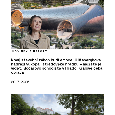
NOVINKY A NÁZORY
Nový stavební zákon budí emoce. U Masarykova
nádraží vykopali středověké hradby – můžete je
vidět. Gočárovo schodiště v Hradci Králové čeká
oprava
20. 7. 2026