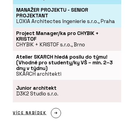
MANAŽER PROJEKTU - SENIOR
PROJEKTANT
LOXIA Architectes Ingenierie s.r.o., Praha
ČLÁNKY
Project Manager/ka pro CHYBIK +
Prosklené příčky Dorsis i tam, kde je
KRISTOF
nečekáte
CHYBIK + KRISTOF s.r.o., Brno
Atelier SKARCH hledá posilu do týmu!
(Vhodné pro studenty/ky VŠ – min. 2–3
dny v týdnu)
SKARCH architekti
Junior architekt
D3K2 Studio s.r.o.
PRODUKTY
VÍCE NABÍDEK
Dveře a rámové zárubně FORTIUS
WOODY - Dorsis