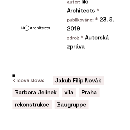
No
autor:
Architects
*
*
23. 5.
publikováno:
2019
*
Autorská
zdroj:
zpráva
PRODUKTY
Skrytá soklová lišta LINUS - Dorsis
Jakub Filip Novák
Klíčová slova:
Barbora Jelínek
vila
Praha
rekonstrukce
Baugruppe