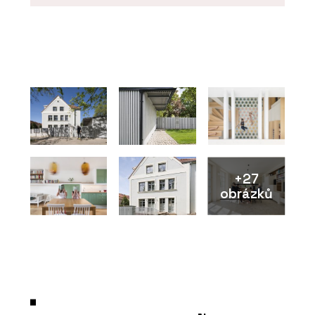
PRODUKTY
Dveře a skryté zárubně FORTIUS 52 -
Dorsis
+27
obrázků
ČLÁNKY
Ekologičtější postup ve výrobě je
možný, ale vyžaduje větší přesnost,
disciplínu i kontrolu