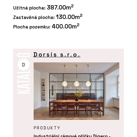
2
387.00m
Užitná plocha:
2
130.00m
Zastavěná plocha:
2
400.00m
Plocha pozemku:
Dorsis s.r.o.
D
PRODUKTY
Industriální rámové příčky Digero -