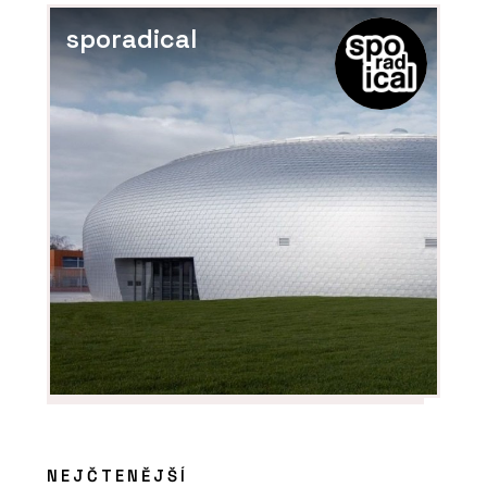
sporadical
O FIRMĚ
Dorsis s.r.o.
NEJČTENĚJŠÍ