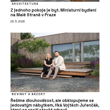
ARCHITEKTURA
Z jednoho pokoje je byt. Miniaturní bydlení
na Malé Straně v Praze
29. 5. 2026
NOVINKY A NÁZORY
Řešíme dlouhověkost, ale obklopujeme se
jedovatým nábytkem, říká Vojtěch Juřenčák,
který se snaží stavět zdravě