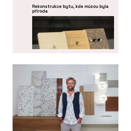
Rekonstrukce bytu, kde múzou byla
příroda
PRODUKTY
Vypínače a zásuvky NEXA QUADRO -
OBZOR