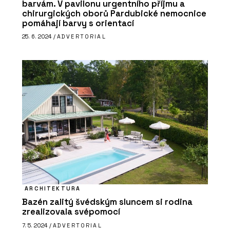
barvám. V pavilonu urgentního příjmu a
chirurgických oborů Pardubické nemocnice
pomáhají barvy s orientací
25. 6. 2024 /
ADVERTORIAL
PRODUKTY
Vypínače a zásuvky NEXA RONDO -
OBZOR
ARCHITEKTURA
Bazén zalitý švédským sluncem si rodina
zrealizovala svépomocí
7. 5. 2024 /
ADVERTORIAL