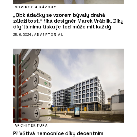
NOVINKY A NÁZORY
„Obkládačky se vzorem bývaly drahá
záležitost,“ říká designér Marek Vráblík. Díky
digitálnímu tisku je teď může mít každý
PRODUKTY
28. 6. 2024 /
ADVERTORIAL
Vypínače a zásuvky RETRO - OBZOR
ČLÁNKY
Moderní pojetí páčkových vypínačů
NEXA z tradičních materiálů
ARCHITEKTURA
Přívětivá nemocnice díky decentním