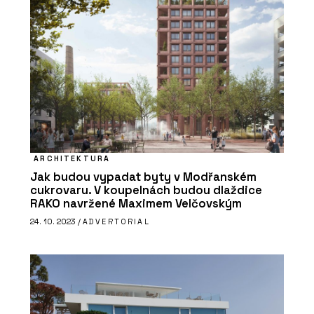
ČLÁNKY
Šest dekád na OBZORu: Od cibule k
originálním vypínačům
ARCHITEKTURA
Jak budou vypadat byty v Modřanském
cukrovaru. V koupelnách budou dlaždice
RAKO navržené Maximem Velčovským
24. 10. 2023 /
ADVERTORIAL