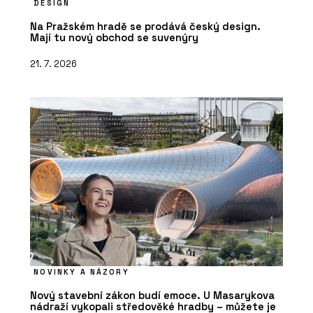
DESIGN
Na Pražském hradě se prodává český design.
Mají tu nový obchod se suvenýry
21. 7. 2026
NOVINKY A NÁZORY
Nový stavební zákon budí emoce. U Masarykova
nádraží vykopali středověké hradby – můžete je