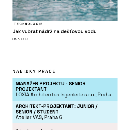
TECHNOLOGIE
Jak vybrat nádrž na dešťovou vodu
SLUŽBY
25. 3. 2020
Hliněné omítky - Hlinaři
NABÍDKY PRÁCE
MANAŽER PROJEKTU - SENIOR
PROJEKTANT
LOXIA Architectes Ingenierie s.r.o., Praha
ARCHITEKT-PROJEKTANT: JUNIOR /
SLUŽBY
SENIOR / STUDENT
Vápenné fasády a omítky - Hlinaři
Atelier VAS, Praha 6