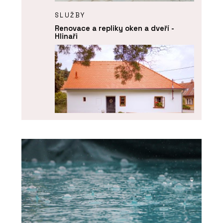
SLUŽBY
Renovace a repliky oken a dveří -
Hlinaři
O FIRMĚ
Hlinaři