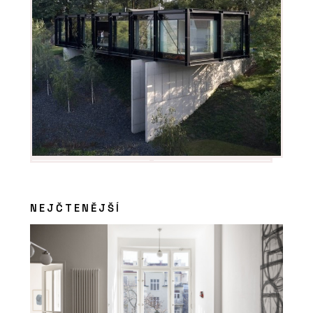
SLUŽBY
Rekonstrukce - Hlinaři
ČLÁNKY
NEJČTENĚJŠÍ
Rekonstrukce historického domu s
vápennou omítkou, která ctí tradici