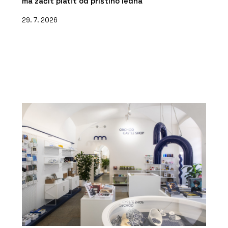
má začít platit od příštího ledna
29. 7. 2026