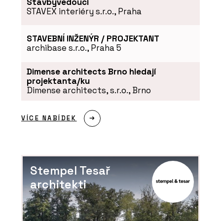
Stavbyvedoucí
STAVEX interiéry s.r.o., Praha
STAVEBNÍ INŽENÝR / PROJEKTANT
archibase s.r.o., Praha 5
Dimense architects Brno hledají
projektanta/ku
Dimense architects, s.r.o., Brno
ČLÁNKY
Obývací pokoj z hlíny. Hliněné omítky
jsou útulné a dají se snadno
VÍCE NABÍDEK
recyklovat
Stempel Tesař
architekti