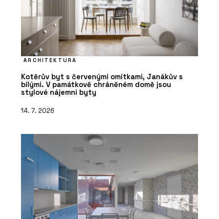
SLUŽBY
ARCHITEKTURA
Přírodní izolace - Hlinaři
Kotěrův byt s červenými omítkami, Janákův s
bílými. V památkově chráněném domě jsou
stylové nájemní byty
14. 7. 2026
SLUŽBY
Konzultace - Hlinaři