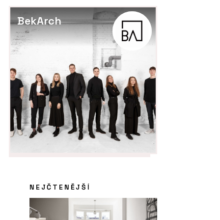
BekArch
NEJČTENĚJŠÍ