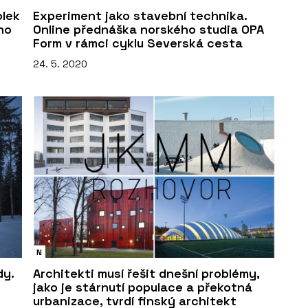
olek
Experiment jako stavební technika.
ho
Online přednáška norského studia OPA
Form v rámci cyklu Severská cesta
24. 5. 2020
N
dy.
Architekti musí řešit dnešní problémy,
jako je stárnutí populace a překotná
urbanizace, tvrdí finský architekt