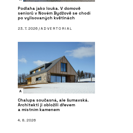
Podlaha jako louka. V domově
seniorů v Novém Bydžově se chodí
po vylisovaných květinách
23. 7. 2026 /
ADVERTORIAL
A
Chalupa současná, ale šumavská.
Architekti ji obložili dřevem
a místním kamenem
4. 8. 2026