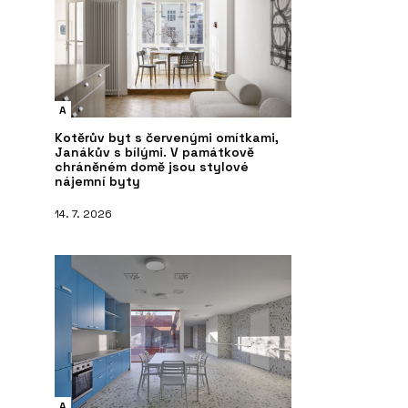
A
Kotěrův byt s červenými omítkami,
Janákův s bílými. V památkově
chráněném domě jsou stylové
nájemní byty
14. 7. 2026
A