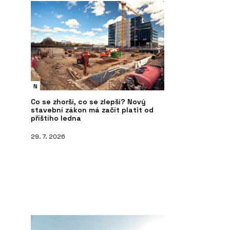
N
Co se zhorší, co se zlepší? Nový
stavební zákon má začít platit od
příštího ledna
29. 7. 2026