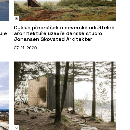
N
Cyklus přednášek o severské udržitelné
uje
architektuře uzavře dánské studio
Johansen Skovsted Arkitekter
27. 11. 2020
U