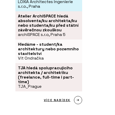
LOXIA Architectes Ingenierie
s.r.o., Praha
Atelier ArchiSPACE hledá
absolventa/ku architekta/ku
nebo studenta/ku před státní
závěrečnou zkouškou
archiSPACE s.r.o, Praha 5
Hledáme - student/ka
architektury nebo pozemního
stavitelství
Vít Ondračka
TJA hledá spolupracujícího
architekta / architektku
(freelance, full-time i part-
time)
TJA_Prague
VÍCE NABÍDEK