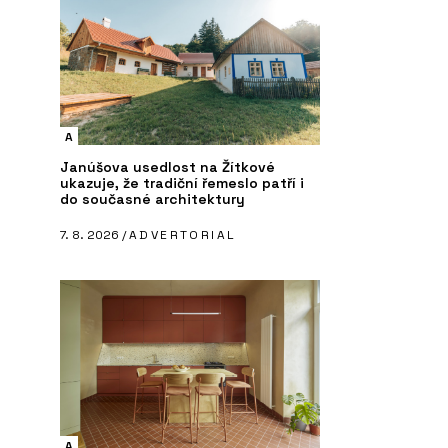
A
Janúšova usedlost na Žítkové
ukazuje, že tradiční řemeslo patří i
do současné architektury
7. 8. 2026 /
ADVERTORIAL
A