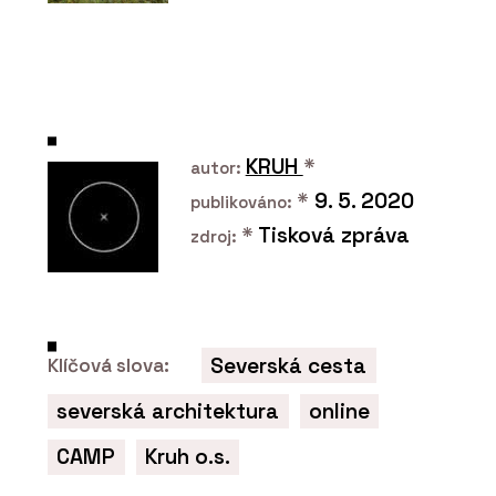
Materiálová jedinečnost,
autenticita a
udržitelnost v projektech
KRUH
*
autor:
*
9. 5. 2020
publikováno:
*
Tisková zpráva
zdroj:
PRODUKTY
Multifunkční ovládací
dotykový panel OneTouch
7" - ABB
Severská cesta
Klíčová slova:
severská architektura
online
CAMP
Kruh o.s.