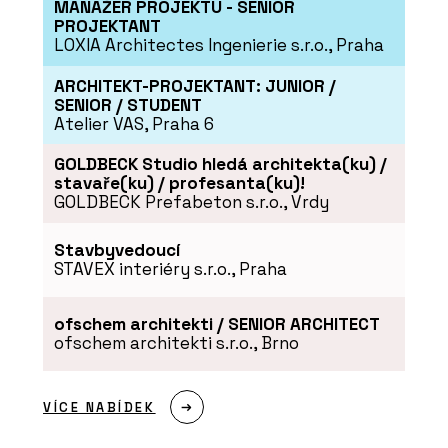
MANAŽER PROJEKTU - SENIOR
PROJEKTANT
LOXIA Architectes Ingenierie s.r.o., Praha
ARCHITEKT-PROJEKTANT: JUNIOR /
SENIOR / STUDENT
Atelier VAS, Praha 6
GOLDBECK Studio hledá architekta(ku) /
PRODUKTY
stavaře(ku) / profesanta(ku)!
GOLDBECK Prefabeton s.r.o., Vrdy
Porcelánová kolekce
Decento®
Stavbyvedoucí
STAVEX interiéry s.r.o., Praha
ofschem architekti / SENIOR ARCHITECT
ofschem architekti s.r.o., Brno
ČLÁNKY
VÍCE NABÍDEK
Od teď můžete navrhovat
chytré domy jako