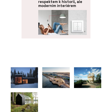
respektem k historii, ale
moderním interiérem
PRODUKTY
Chytré vypínače
Bluetooth Low Energy
(BLE) - ABB
ČLÁNKY