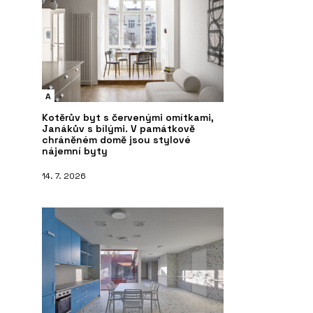
A
Kotěrův byt s červenými omítkami,
Janákův s bílými. V památkově
chráněném domě jsou stylové
nájemní byty
14. 7. 2026