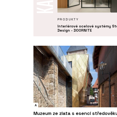
KTY
PRODUKTY
systém Seguridad Pro+ -
Interiérové ocelové systémy St
TE
Design - DOORNITE
A
Muzeum ze zlata s esencí středověk