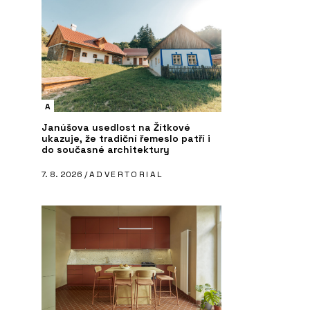
A
Janúšova usedlost na Žítkové
ukazuje, že tradiční řemeslo patří i
do současné architektury
7. 8. 2026 /
ADVERTORIAL