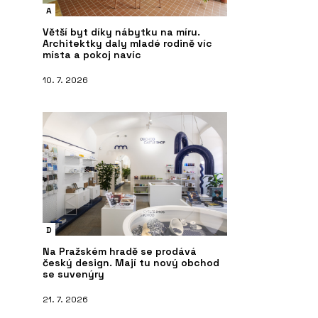
A
Větší byt díky nábytku na míru.
Architektky daly mladé rodině víc
místa a pokoj navíc
10. 7. 2026
D
Na Pražském hradě se prodává
český design. Mají tu nový obchod
se suvenýry
21. 7. 2026