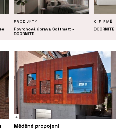
PRODUKTY
O FIRMĚ
eel
Povrchová úprava Softmatt -
DOORNITE
DOORNITE
A
u
Měděné propojení