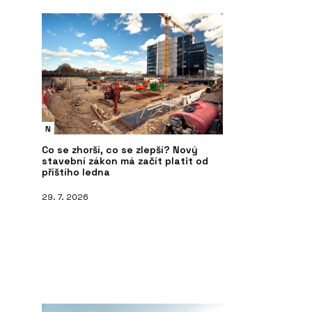
PRODUKTY
P
Dveřní systém Seguridad Pro+ -
In
DOORNITE
De
N
Co se zhorší, co se zlepší? Nový
stavební zákon má začít platit od
příštího ledna
29. 7. 2026