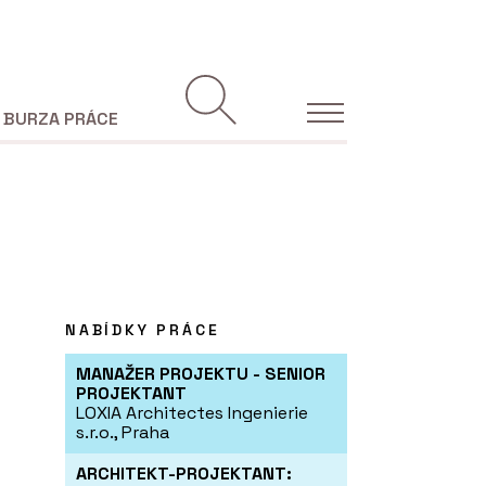
BURZA PRÁCE
NABÍDKY PRÁCE
MANAŽER PROJEKTU - SENIOR
PROJEKTANT
LOXIA Architectes Ingenierie
s.r.o., Praha
ARCHITEKT-PROJEKTANT: