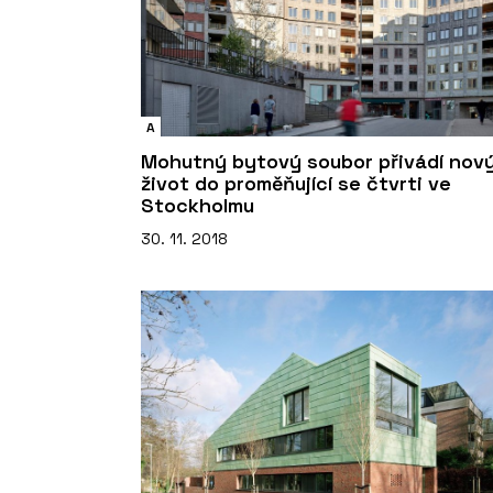
A
Mohutný bytový soubor přivádí nov
život do proměňující se čtvrti ve
Stockholmu
30. 11. 2018