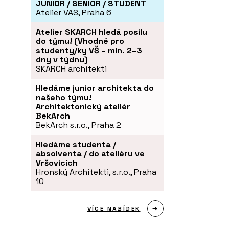
JUNIOR / SENIOR / STUDENT
Atelier VAS, Praha 6
Atelier SKARCH hledá posilu
do týmu! (Vhodné pro
studenty/ky VŠ – min. 2–3
dny v týdnu)
SKARCH architekti
Hledáme junior architekta do
našeho týmu!
Architektonický ateliér
BekArch
BekArch s.r.o., Praha 2
Hledáme studenta /
absolventa / do ateliéru ve
Vršovicích
Hronský Architekti, s.r.o., Praha
10
VÍCE NABÍDEK