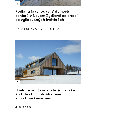
A
Podlaha jako louka. V domově
seniorů v Novém Bydžově se chodí
po vylisovaných květinách
23. 7. 2026 /
ADVERTORIAL
A
Chalupa současná, ale šumavská.
Architekti ji obložili dřevem
a místním kamenem
4. 8. 2026