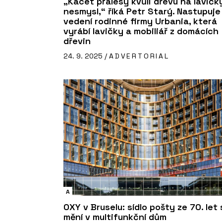
„Kácet pralesy kvůli dřevu na lavičk
nesmysl,“ říká Petr Starý. Nastupuje
vedení rodinné firmy Urbania, která
vyrábí lavičky a mobiliář z domácích
dřevin
24. 9. 2025 /
ADVERTORIAL
A
OXY v Bruselu: sídlo pošty ze 70. let
mění v multifunkční dům