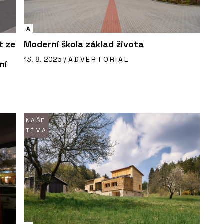
A
t ze
Moderní škola základ života
13. 8. 2025 /
ADVERTORIAL
ní
NAŠE
TÉMA