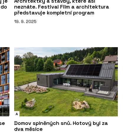
y je
Architektky a stavby, které asi
 do
neznáte. Festival Film a architektura
představuje kompletní program
19. 9. 2025
A
 se
Domov splněných snů. Hotový byl za
dva měsíce