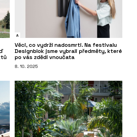
A
Věci, co vydrží nadosmrti. Na festivalu
eď
Designblok jsme vybrali předměty, které
ktů
po vás zdědí vnoučata
8. 10. 2025