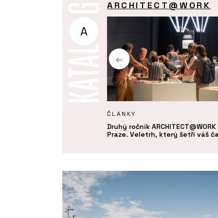
ARCHITECT@WORK
A
Y
ČLÁNKY
ie - ARCHITECT@WORK
Druhý ročník ARCHITECT@WORK 
Praze. Veletrh, který šetří váš č