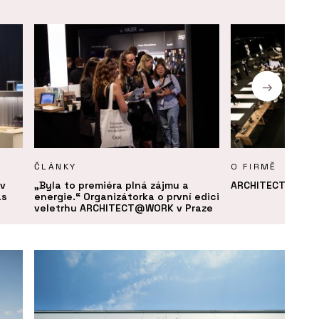
ČLÁNKY
O FIRMĚ
v
„Byla to premiéra plná zájmu a
ARCHITECT@WOR
as
energie.“ Organizátorka o první edici
veletrhu ARCHITECT@WORK v Praze