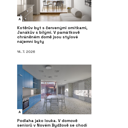
A
Kotěrův byt s červenými omítkami,
Janákův s bílými. V památkově
chráněném domě jsou stylové
nájemní byty
14. 7. 2026
A
Podlaha jako louka. V domově
seniorů v Novém Bydžově se chodí