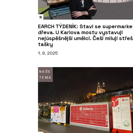
N
EARCH TÝDENÍK: Staví se supermarke
dřeva. U Karlova mostu vystavují
nejúspěšnější umělci. Češi milují střeš
tašky
1. 9. 2025
NAŠE
TÉMA