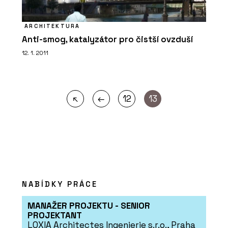
ARCHITEKTURA
Anti-smog, katalyzátor pro čistší ovzduší
12. 1. 2011
←
↖
12
13
NABÍDKY PRÁCE
MANAŽER PROJEKTU - SENIOR
PROJEKTANT
LOXIA Architectes Ingenierie s.r.o., Praha