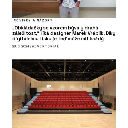
NOVINKY A NÁZORY
„Obkládačky se vzorem bývaly drahá
záležitost,“ říká designér Marek Vráblík. Díky
digitálnímu tisku je teď může mít každý
PRODUKTY
28. 6. 2024 /
ADVERTORIAL
Vypínače a zásuvky DECENTE - OBZOR
O FIRMĚ