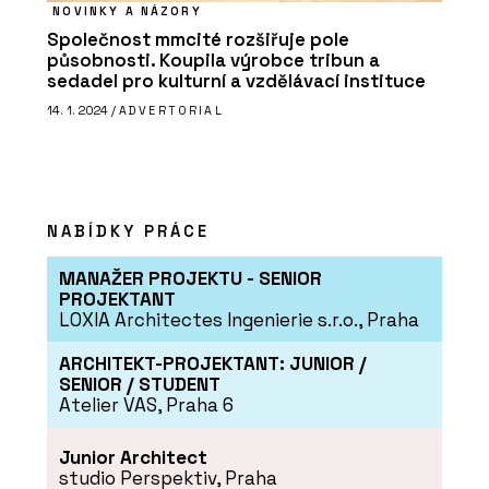
OBZOR
NOVINKY A NÁZORY
Společnost mmcité rozšiřuje pole
působnosti. Koupila výrobce tribun a
sedadel pro kulturní a vzdělávací instituce
14. 1. 2024 /
ADVERTORIAL
NABÍDKY PRÁCE
ČLÁNKY
MANAŽER PROJEKTU - SENIOR
Šest dekád na OBZORu: Od cibule k
PROJEKTANT
originálním vypínačům
LOXIA Architectes Ingenierie s.r.o., Praha
ARCHITEKT-PROJEKTANT: JUNIOR /
SENIOR / STUDENT
Atelier VAS, Praha 6
Junior Architect
studio Perspektiv, Praha