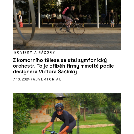
Vypínače a zásuvky NEXA QUADRO -
OBZOR
NOVINKY A NÁZORY
Z komorního tělesa se stal symfonický
orchestr. To je příběh firmy mmcité podle
designéra Viktora Šašinky
PRODUKTY
7. 10. 2024 /
ADVERTORIAL
Vypínače a zásuvky RETRO - OBZOR