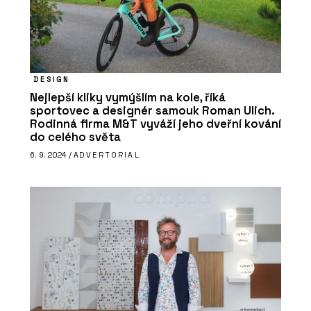
ČLÁNKY
Moderní pojetí páčkových vypínačů
NEXA z tradičních materiálů
DESIGN
Nejlepší kliky vymýšlím na kole, říká
sportovec a designér samouk Roman Ulich.
Rodinná firma M&T vyváží jeho dveřní kování
do celého světa
6. 9. 2024 /
ADVERTORIAL
PRODUKTY
Vypínače a zásuvky NEXA RONDO -
OBZOR