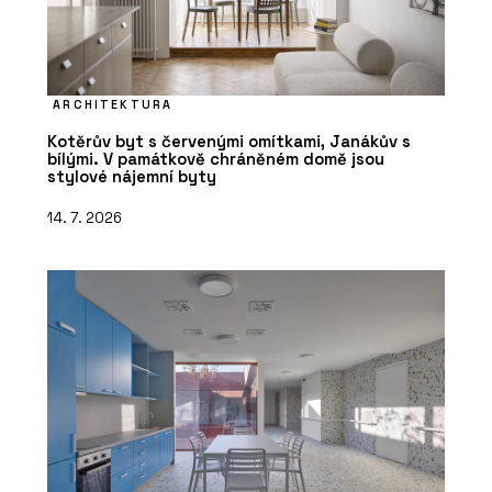
ARCHITEKTURA
Kotěrův byt s červenými omítkami, Janákův s
bílými. V památkově chráněném domě jsou
stylové nájemní byty
14. 7. 2026