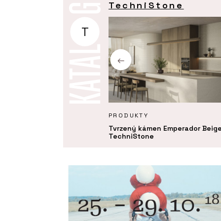
TechniStone
T
KTY
PRODUKTY
 kámen Noble Quartzite -
Tvrzený kámen Emperador Beige
Stone
TechniStone