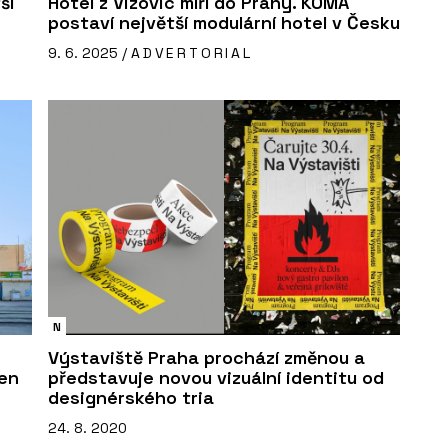
ší
Hotel z Vizovic míří do Prahy. KOMA
postaví největší modulární hotel v Česku
9. 6. 2025 /
ADVERTORIAL
N
Výstaviště Praha prochází změnou a
pen
představuje novou vizuální identitu od
designérského tria
24. 8. 2020