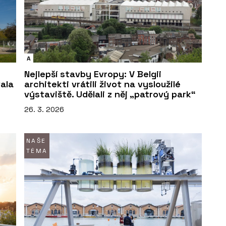
A
Nejlepší stavby Evropy: V Belgii
vala
architekti vrátili život na vysloužilé
výstaviště. Udělali z něj „patrový park“
26. 3. 2026
NAŠE
TÉMA