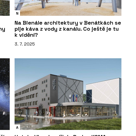
N
Na Bienále architektury v Benátkách se
ny
pije káva z vody z kanálu. Co ještě je tu
k vidění?
3. 7. 2025
A