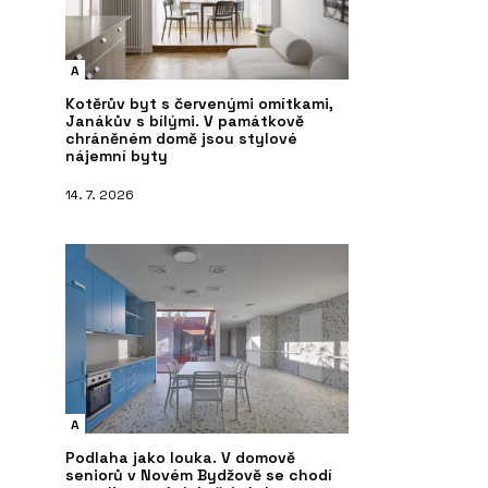
A
Kotěrův byt s červenými omítkami,
Janákův s bílými. V památkově
chráněném domě jsou stylové
nájemní byty
14. 7. 2026
A
Podlaha jako louka. V domově
seniorů v Novém Bydžově se chodí