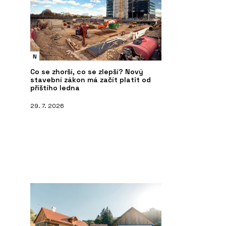
N
Co se zhorší, co se zlepší? Nový
stavební zákon má začít platit od
příštího ledna
29. 7. 2026
PRODUKTY
P
rlado Bronze –
Tvrzený kámen Nuova Crema –
Tv
TechniStone
Te