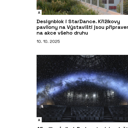
A
Designblok i StarDance. Křižíkovy
pavilony na Výstavišti jsou připrave
na akce všeho druhu
10. 10. 2025
A