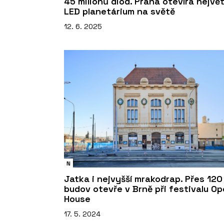
45 milionů diod. Praha otevírá největ
LED planetárium na světě
12. 6. 2025
N
Jatka i nejvyšší mrakodrap. Přes 120
budov otevře v Brně při festivalu O
House
17. 5. 2024