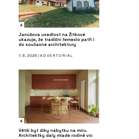
A
Janúšova usedlost na Žítkové
ukazuje, že tradiční řemeslo patří i
do současné architektury
7. 8. 2026 /
ADVERTORIAL
A
Větší byt díky nábytku na míru.
Architektky daly mladé rodině víc