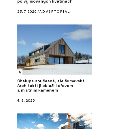
po vylisovaných květinách
23. 7. 2026 /
ADVERTORIAL
A
Chalupa současná, ale šumavská.
Architekti ji obložili dřevem
a místním kamenem
4. 8. 2026