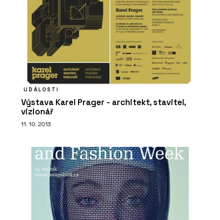
PRODUKTY
UDÁLOSTI
Výstava Karel Prager - architekt, stavitel,
Série keramických dlaždic MIXTONE -
RAKO
vizionář
11. 10. 2013