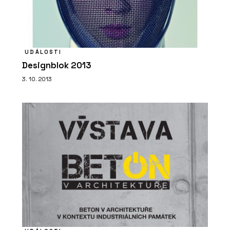
PRODUKTY
Série dlaždic RAVE - RAKO
UDÁLOSTI
Designblok 2013
3. 10. 2013
ČLÁNKY
Pergamenka: Nový život
holešovického brownfieldu