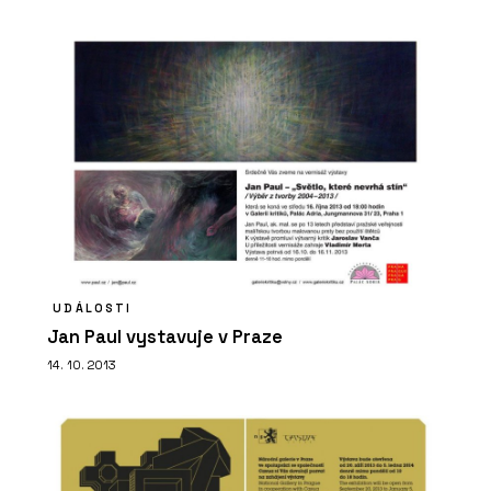
PRODUKTY
Série keramických obkladů PINO -
RAKO
UDÁLOSTI
Jan Paul vystavuje v Praze
14. 10. 2013
ČLÁNKY
Plzeňské nádraží prošlo rekonstrukcí
a stává se moderním dopravním uzlem