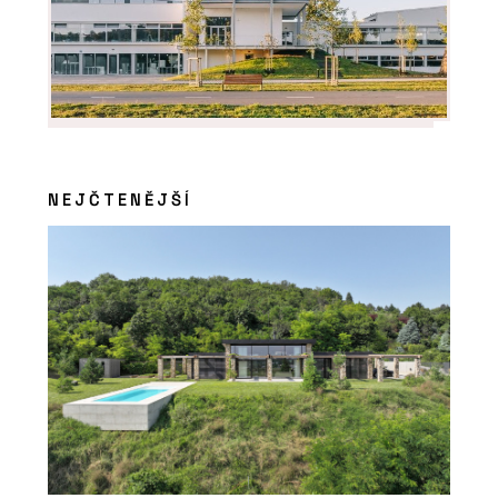
ČLÁNKY
Budova Rozhlasu a televize Slovenska
je energeticky efektivní. Stavba z
80. let dostala novou fasádu a
zateplovací systém
NEJČTENĚJŠÍ