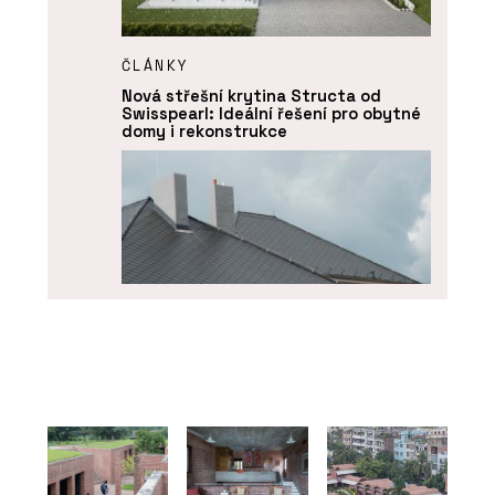
ČLÁNKY
Nová střešní krytina Structa od
Swisspearl: Ideální řešení pro obytné
domy i rekonstrukce
PRODUKTY
Skládaná vláknocementová střešní
krytina Swisspearl