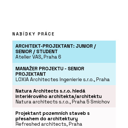
NABÍDKY PRÁCE
PRODUKTY
Profilovaná vláknocementová střešní
ARCHITEKT-PROJEKTANT: JUNIOR /
krytina Swisspearl
SENIOR / STUDENT
Atelier VAS, Praha 6
MANAŽER PROJEKTU - SENIOR
PROJEKTANT
LOXIA Architectes Ingenierie s.r.o., Praha
Natura Architects s.r.o. hledá
interiérového architekta/architektu
Natura architects s.r.o., Praha 5 Smíchov
Projektant pozemních staveb s
O FIRMĚ
přesahem do architektury
Swisspearl Česká republika a.s.
Refreshed architects, Praha