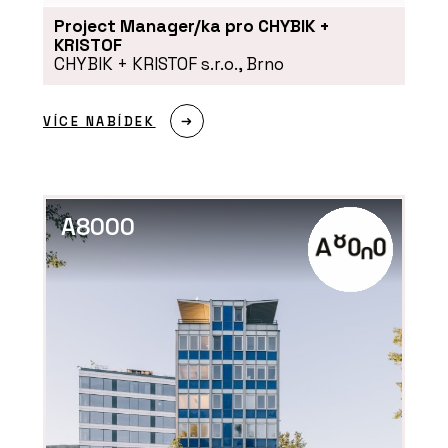
Project Manager/ka pro CHYBIK +
KRISTOF
CHYBIK + KRISTOF s.r.o., Brno
VÍCE NABÍDEK
PRODUKTY
A8000
Vláknocementová deska Swisspearl
Patina Structure NXT