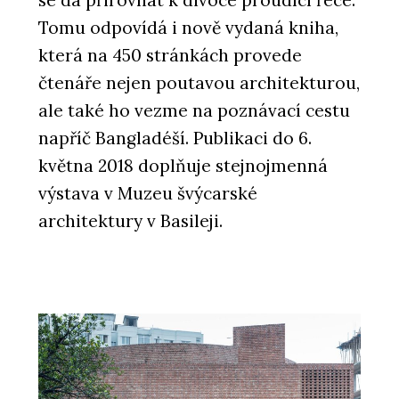
se dá přirovnat k divoce proudící řece.
Tomu odpovídá i nově vydaná kniha,
která na 450 stránkách provede
čtenáře nejen poutavou architekturou,
ale také ho vezme na poznávací cestu
napříč Bangladéší. Publikaci do 6.
května 2018 doplňuje stejnojmenná
výstava v Muzeu švýcarské
architektury v Basileji.