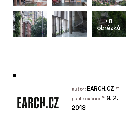
+8
obrázků
PRODUKTY
Vláknocementová deska Swisspearl
Patina Original NXT
EARCH.CZ
*
autor:
*
9. 2.
publikováno:
2018