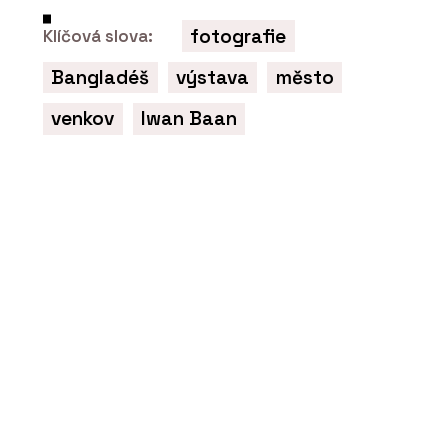
ČLÁNKY
Černá školka v borovém háji. V obci
fotografie
Klíčová slova:
Vědomice mají trochu jinou mateřskou
školu
Bangladéš
výstava
město
venkov
Iwan Baan
PRODUKTY
Vláknocementová deska Swisspearl
Carat