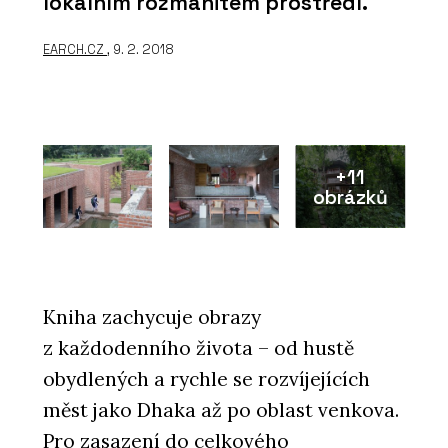
lokálním rozmanitém prostředí.
EARCH.CZ
, 9. 2. 2018
+11
obrázků
Kniha zachycuje obrazy
z každodenního života – od hustě
obydlených a rychle se rozvíjejících
měst jako Dhaka až po oblast venkova.
Pro zasazení do celkového