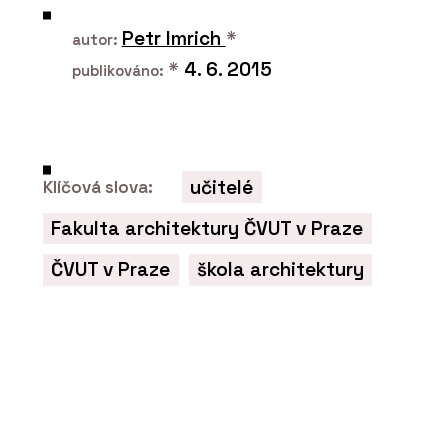
ARCHITECT@WORK
Petr Imrich
*
autor:
*
4. 6. 2015
publikováno:
učitelé
Klíčová slova:
Fakulta architektury ČVUT v Praze
ČLÁNKY
ČVUT v Praze
škola architektury
ARCHITECT@WORK poprvé v Česku: Je
to úplně jiný veletrh architektury a
designu, říká jeho organizátorka