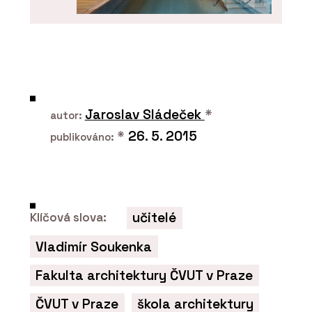
ČLÁNKY
Bazén, kde plavete do zahrady a
zpět. Nové lázně v hotelu Golden
Fairmont Prague
Jaroslav Sládeček
*
autor:
*
26. 5. 2015
publikováno:
učitelé
Klíčová slova:
PRODUKTY
Vladimír Soukenka
Wellness - Aquamarine Spa
Fakulta architektury ČVUT v Praze
ČVUT v Praze
škola architektury