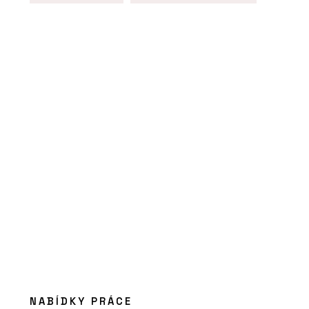
ČLÁNKY
Bazén letce Martina Šonky pracuje s
prostorem a splývá s horizontem
O FIRMĚ
NABÍDKY PRÁCE