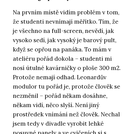
Na prvním místě vidím problém v tom,
že studenti nevnímají měřítko. Tím, že
je všechno na full-screen, nevědí, jak
vysoko sedí, jak vysoký je barový pult,
když se opřou na panáka. To mám v
ateliéru pořád dokola – studenti mi
nosí útulné kavárničky o ploše 300 m2.
Protože nemají odhad. Leonardův
modulor tu pořád je, protože člověk se
nezměnil – pořád někam dosáhne,
někam vidí, něco slyší. Není jiný
prostředek vnímání než člověk. Nechal
jsem tedy v divadle vyrobit lehké
posuvné panely a ve cvičeních si s