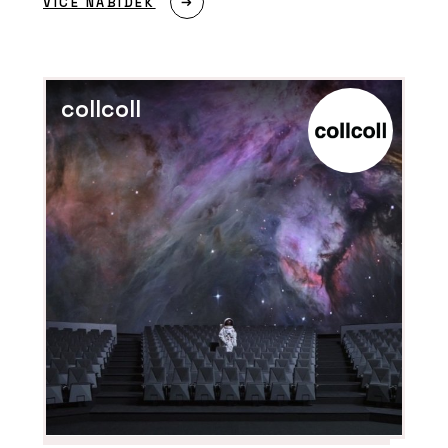
VÍCE NABÍDEK
ČLÁNKY
Kde v olympijském Livignu po sportu
collcoll
zrelaxovat? Ve wellness s českou
stopou
PRODUKTY
Bazénové zakrytí - Aquamarine Spa