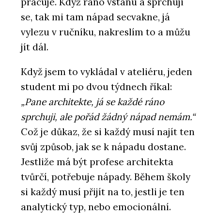
pracuje. Když ráno vstanu a sprchuji
se, tak mi tam nápad secvakne, já
vylezu v ručníku, nakreslím to a můžu
jít dál.
Když jsem to vykládal v ateliéru, jeden
student mi po dvou týdnech říkal:
„Pane architekte, já se každé ráno
sprchuji, ale pořád žádný nápad nemám.“
Což je důkaz, že si každý musí najít ten
svůj způsob, jak se k nápadu dostane.
Jestliže má být profese architekta
tvůrčí, potřebuje nápady. Během školy
si každý musí přijít na to, jestli je ten
analytický typ, nebo emocionální.