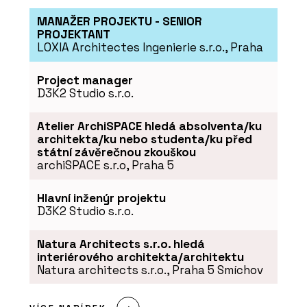
Aquamarine Spa
MANAŽER PROJEKTU - SENIOR
PROJEKTANT
LOXIA Architectes Ingenierie s.r.o., Praha
Project manager
D3K2 Studio s.r.o.
Atelier ArchiSPACE hledá absolventa/ku
architekta/ku nebo studenta/ku před
státní závěrečnou zkouškou
archiSPACE s.r.o, Praha 5
PRODUKTY
TAO Design Sauna&Spa - Aquamarine
Hlavní inženýr projektu
Spa
D3K2 Studio s.r.o.
Natura Architects s.r.o. hledá
interiérového architekta/architektu
Natura architects s.r.o., Praha 5 Smíchov