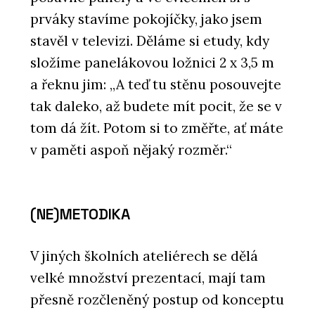
prváky stavíme pokojíčky, jako jsem
stavěl v televizi. Děláme si etudy, kdy
složíme panelákovou ložnici 2 x 3,5 m
a řeknu jim: „A teď tu stěnu posouvejte
tak daleko, až budete mít pocit, že se v
tom dá žít. Potom si to změřte, ať máte
v paměti aspoň nějaký rozměr.“
(NE)METODIKA
V jiných školních ateliérech se dělá
velké množství prezentací, mají tam
přesně rozčleněný postup od konceptu