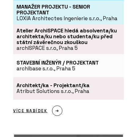
MANAŽER PROJEKTU - SENIOR
PROJEKTANT
LOXIA Architectes Ingenierie s.r.o., Praha
Atelier ArchiSPACE hledá absolventa/ku
PRODUKTY
architekta/ku nebo studenta/ku před
Stůl MOVE ME - PROFIL
státní závěrečnou zkouškou
NÁBYTEK
archiSPACE s.r.o, Praha 5
STAVEBNÍ INŽENÝR / PROJEKTANT
archibase s.r.o., Praha 5
Architekt/ka - Projektant/ka
Atribut Solutions s.r.o., Praha
PRODUKTY
Sklopná postel - PROFIL
NÁBYTEK
VÍCE NABÍDEK