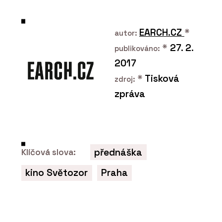
EARCH.CZ
*
autor:
*
27. 2.
publikováno:
2017
PRODUKTY
Lavice TAK - PROFIL
*
Tisková
zdroj:
NÁBYTEK
zpráva
přednáška
Klíčová slova:
O FIRMĚ
kino Světozor
Praha
PROFIL NÁBYTEK