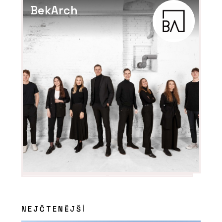
BekArch
NEJČTENĚJŠÍ