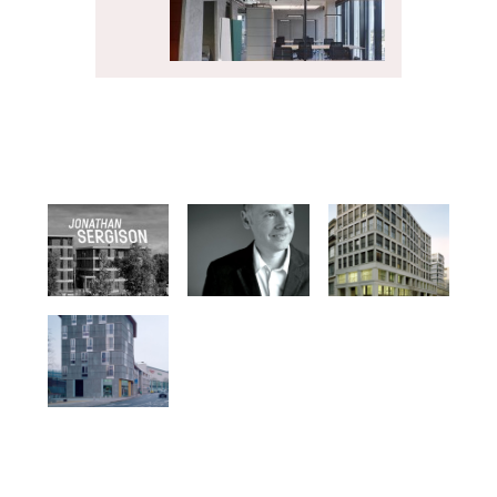
PRODUKTY
Výškově nastavitelný stůl
s paravány SETUP - PROFIL
NÁBYTEK
PRODUKTY
Skříň SETUP se žebříkem -
PROFIL NÁBYTEK