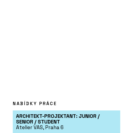
PRODUKTY
Stůl SETUP FREESTYLE
DESK & BOARD - PROFIL
NÁBYTEK
PRODUKTY
NABÍDKY PRÁCE
Policový systém TAK -
PROFIL NÁBYTEK
ARCHITEKT-PROJEKTANT: JUNIOR /
SENIOR / STUDENT
Atelier VAS, Praha 6